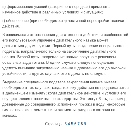
в) формирование умений («вторичного порядка») применять
изученное действие в различных условиях и ситуациях;
г) обеспечение (при необходимости) частичной перестройки техники
действия.
В зависимости от назначения двигательного действия и особенностей
его использования упрочение двигательного навыка может
достигаться двумя путями. Первый путь - выделение специального
подэтапа, направленного только на закрепление двигательного
навыка. Второй путь - закрепление навыка попутно с решением
остальных задач этапа. В одних случаях следует специально
уделять внимание закреплению навыка и доведению его до высокой
устойчивости, в других случаях этого делать не следует.
Выделение специального подэтапа закрепления навыка бывает
необходимо в тех случаях, когда технику действия не предполагается
в дальнейшем изменять; когда двигательное действие и условия его
осуществления относительно стандартны. Это могут быть, например,
доведенные до совершенного исполнения прыжки в воду, некоторые
гимнастические элементы или элементы фигурного катания на
коньках.
Страницы:
3
4
5
6
7
8
9