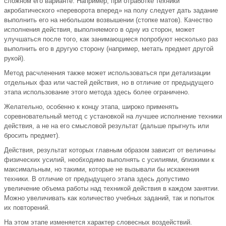
сложном его варианте. Например, при отработке техники
акробатического «переворота вперед» на полу следует дать задание
выполнить его на небольшом возвышении (стопке матов). Качество
исполнения действия, выполняемого в одну из сторон, может
улучшаться после того, как занимающиеся попробуют несколько раз
выполнить его в другую сторону (например, метать предмет другой
рукой).
Метод расчленения также может использоваться при детализации
отдельных фаз или частей действия, но в отличие от предыдущего
этапа использование этого метода здесь более ограничено.
Желательно, особенно к концу этапа, широко применять
соревновательный метод с установкой на лучшее исполнение техники
действия, а не на его смысловой результат (дальше прыгнуть или
бросить предмет).
Действия, результат которых главным образом зависит от величины
физических усилий, необходимо выполнять с усилиями, близкими к
максимальным, но такими, которые не вызывали бы искажения
техники. В отличие от предыдущего этапа здесь допустимо
увеличение объема работы над техникой действия в каждом занятии.
Можно увеличивать как количество учебных заданий, так и попыток
их повторений.
На этом этапе изменяется характер словесных воздействий.