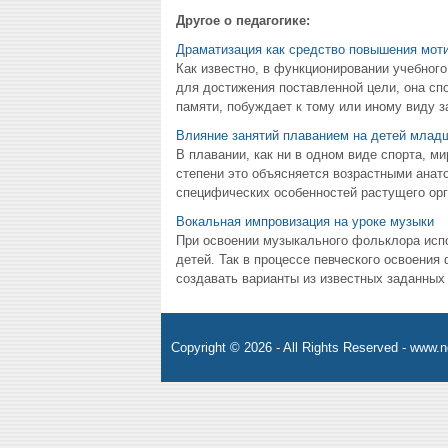
Другое о педагогике:
Драматизация как средство повышения моти
Как известно, в функционировании учебного
для достижения поставленной цели, она сп
памяти, побуждает к тому или иному виду за
Влияние занятий плаванием на детей младш
В плавании, как ни в одном виде спорта, 
степени это объясняется возрастными анат
специфических особенностей растущего орг
Вокальная импровизация на уроке музыки
При освоении музыкального фольклора ис
детей. Так в процессе певческого освоения
создавать варианты из известных заданных 
Copyright © 2026 - All Rights Reserved - www.n