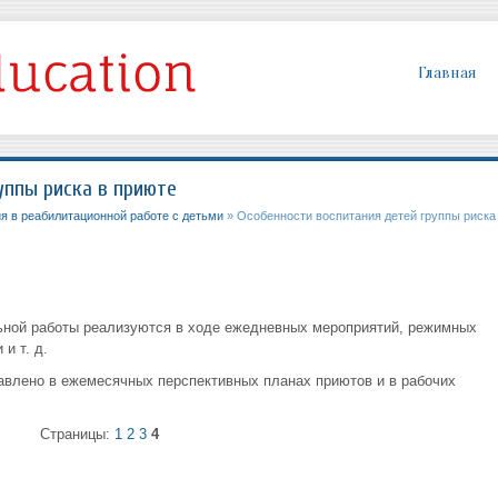
Главная
уппы риска в приюте
я в реабилитационной работе с детьми
» Особенности воспитания детей группы риска
ьной работы реализуются в ходе ежедневных мероприятий, режимных
и т. д.
авлено в ежемесячных перспективных планах приютов и в рабочих
Страницы:
1
2
3
4