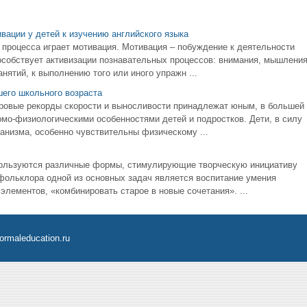
вации у детей к изучению английского языка
 процесса играет мотивация. Мотивация – побуждение к деятельности
особствует активизации познавательных процессов: внимания, мышления
нятий, к выполнению того или иного упражн ...
его школьного возраста
мировые рекорды скорости и выносливости принадлежат юным, в большей
омо-физиологическими особенностями детей и подростков. Дети, в силу
анизма, особенно чувствительны физическому ...
пользуются различные формы, стимулирующие творческую инициативу
 фольклора одной из основных задач является воспитание умения
элементов, «комбинировать старое в новые сочетания». ...
ormaleducation.ru