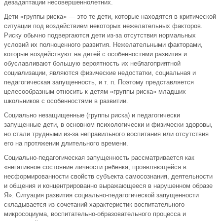
дезадаптации несовершеннолетних.
Дети «группы риска» — это те дети, которые находятся в критической
ситуации под воздействием некоторых нежелательных факторов.
Риску обычно подвергаются дети из-за отсутствия нормальных
условий их полноценного развития. Нежелательными факторами,
которые воздействуют на детей с особенностями развития и
обуславливают большую вероятность их неблагоприятной
социализации, являются физические недостатки, социальная и
педагогическая запущенность, и т. п. Поэтому представляется
целесообразным относить к детям «группы риска» младших
школьников с особенностями в развитии.
Социально незащищенные (группы риска) и педагогически
запущенные дети, в основном психологически и физически здоровы,
но стали трудными из-за неправильного воспитания или отсутствия
его на протяжении длительного времени.
Социально-педагогическая запущенность рассматривается как
«негативное состояние личности ребенка, проявляющейся в
несформированности свойств субъекта самосознания, деятельности
и общения и концентрированно выражающееся в нарушенном образе
Я». Ситуация развития социально-педагогической запущенности
складывается из сочетаний характеристик воспитательного
микросоциума, воспитательно-образовательного процесса и