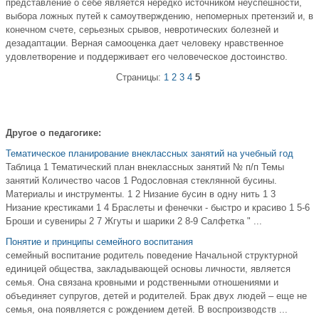
представление о себе является нередко источником неуспешности,
выбора ложных путей к самоутверждению, непомерных претензий и, в
конечном счете, серьезных срывов, невротических болезней и
дезадаптации. Верная самооценка дает человеку нравственное
удовлетворение и поддерживает его человеческое достоинство.
Страницы:
1
2
3
4
5
Другое о педагогике:
Тематическое планирование внеклассных занятий на учебный год
Таблица 1 Тематический план внеклассных занятий № п/п Темы
занятий Количество часов 1 Родословная стеклянной бусины.
Материалы и инструменты. 1 2 Низание бусин в одну нить 1 3
Низание крестиками 1 4 Браслеты и фенечки - быстро и красиво 1 5-6
Броши и сувениры 2 7 Жгуты и шарики 2 8-9 Салфетка " ...
Понятие и принципы семейного воспитания
семейный воспитание родитель поведение Начальной структурной
единицей общества, закладывающей основы личности, является
семья. Она связана кровными и родственными отношениями и
объединяет супругов, детей и родителей. Брак двух людей – еще не
семья, она появляется с рождением детей. В воспроизводств ...