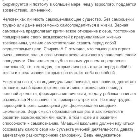
формируется и поэтому в большей мере, чем у взрослого, поддается
воздействию, изменению.
Человек как личность самооценивающее существо. Без самооценки
трудно или даже невозможно самоопределиться в жизни. Верная
самооценка предполагает критическое отношение к себе, постоянное
примеривание своих возможностей к предъявляемым жизнью
требованиям, умение самостоятельно ставить перед собой
осуществимые цели. Спиркин А.Г. отмечал, что самооценка играет
очень важную роль в организации результативного управления своим
поведением. Она является субъективным уровнем определения
притязаний, т.е. тех задач, которые личность ставит перед собой в
жизни и к реализации которых она считает себя способной.
Несмотря на то, что индивидуальная психика, как правило, достигает
относительной самостоятельности лишь к окончанию периода
половой зрелости, формирование личности, когда у ребенка начинает
развиваться Я сознание, т.е. примерно с трех лет. Поэтому трудно
переоценить роль самооценки для формирования младших
школьников. Ведь смысл образования как раз и заключается в
развитии возможностей личности, в том числе и в развитии
способности к самопознанию. Младший школьник должен научиться
осознавать самого себя как субъекта учебной деятельности, давать
адекватную разностороннюю самооценку. Ведь неадекватное