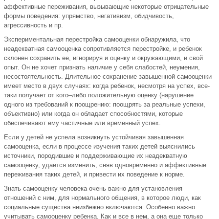
аффективные переживания, вызывающие некоторые отрицательные
формы поведения: упрямство, негативизм, обидчивость,
агрессивность и пр.
Экспериментальная перестройка самооценки обнаружила, что
неадекватная самооценка сопротивляется перестройке, и ребенок
склонен сохранить ее, игнорируя и оценку и окружающими, и свой
опыт. Он не хочет признать наличие у себя слабостей, неумения,
несостоятельность. Длительное сохранение завышенной самооценки
имеет место в двух случаях: когда ребенок, несмотря на успех, все-
таки получает от кого–либо положительную оценку (нарушение
одного из требований к поощрению: поощрять за реальные успехи,
объективно) или когда он обладает способностями, которые
обеспечивают ему частичные или временный успех.
Если у детей не успела возникнуть устойчивая завышенная
самооценка, если в процессе изучения таких детей выяснились
источники, породившие и поддерживающие их неадекватную
самооценку, удается изменить, сняв одновременно и аффективные
переживания таких детей, и привести их поведение к норме.
Знать самооценку человека очень важно для установления
отношений с ним, для нормального общения, в которое люди, как
социальные существа неизбежно включаются. Особенно важно
учитывать самооценку ребенка. Как и все в нем, а она еще только