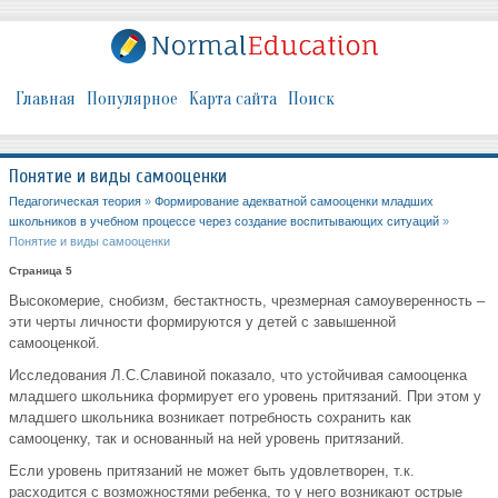
Главная
Популярное
Карта сайта
Поиск
Понятие и виды самооценки
Педагогическая теория
»
Формирование адекватной самооценки младших
школьников в учебном процессе через создание воспитывающих ситуаций
»
Понятие и виды самооценки
Страница 5
Высокомерие, снобизм, бестактность, чрезмерная самоуверенность –
эти черты личности формируются у детей с завышенной
самооценкой.
Исследования Л.С.Славиной показало, что устойчивая самооценка
младшего школьника формирует его уровень притязаний. При этом у
младшего школьника возникает потребность сохранить как
самооценку, так и основанный на ней уровень притязаний.
Если уровень притязаний не может быть удовлетворен, т.к.
расходится с возможностями ребенка, то у него возникают острые