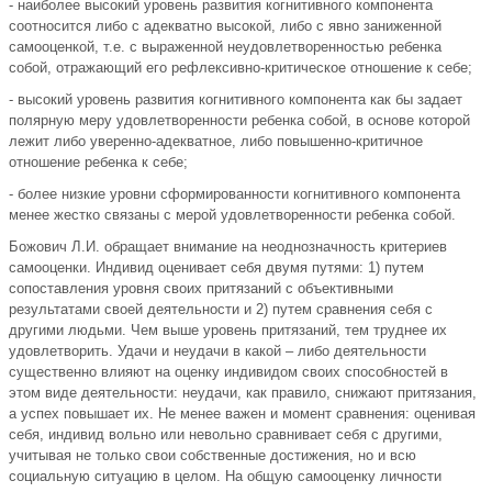
- наиболее высокий уровень развития когнитивного компонента
соотносится либо с адекватно высокой, либо с явно заниженной
самооценкой, т.е. с выраженной неудовлетворенностью ребенка
собой, отражающий его рефлексивно-критическое отношение к себе;
- высокий уровень развития когнитивного компонента как бы задает
полярную меру удовлетворенности ребенка собой, в основе которой
лежит либо уверенно-адекватное, либо повышенно-критичное
отношение ребенка к себе;
- более низкие уровни сформированности когнитивного компонента
менее жестко связаны с мерой удовлетворенности ребенка собой.
Божович Л.И. обращает внимание на неоднозначность критериев
самооценки. Индивид оценивает себя двумя путями: 1) путем
сопоставления уровня своих притязаний с объективными
результатами своей деятельности и 2) путем сравнения себя с
другими людьми. Чем выше уровень притязаний, тем труднее их
удовлетворить. Удачи и неудачи в какой – либо деятельности
существенно влияют на оценку индивидом своих способностей в
этом виде деятельности: неудачи, как правило, снижают притязания,
а успех повышает их. Не менее важен и момент сравнения: оценивая
себя, индивид вольно или невольно сравнивает себя с другими,
учитывая не только свои собственные достижения, но и всю
социальную ситуацию в целом. На общую самооценку личности