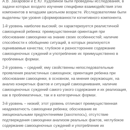
А.В. Захаровой и Е.Ю. Худобиной были проведены исследования, в
задачи которых входило изучение специфики взаимодействия этих
компонентов в младшем школьном возрасте. Исследователями были
выделены три уровня сформированности когнитивного компонента.
1-й уровень наиболее высокий; он характеризуется реалистичной
самооценкой ребенка: преимущественная ориентация при
обосновании самооценки на знание своих особенностей; наличие
способности к обобщению ситуаций, в которых реализуются
оцениваемые качества; глубокое и разностороннее содержание
самооценочных суждений и употребление их преимущественно в
проблемных формах.
2-й уровень – средний; ему свойственны непоследовательные
проявления реалистичных самооценок; ориентация ребенка при
обосновании самооценки, в основном, на мнения окружающих, на
анализ конкретных фактов и ситуаций самооценивания, наличие
самооценочных суждений самого узкого содержания и их реализация,
как в проблематичных, так и в категоричных формах.
3-й уровень – низкий; этот уровень отличают преимущественная
неадекватность самооценки ребенка; обоснование ее
эмоциональными предпочтениями (захотелось), отсутствие
подтверждения самооценки анализом реальных фактов, неглубокое
содержание самооценочных суждений и употребление их