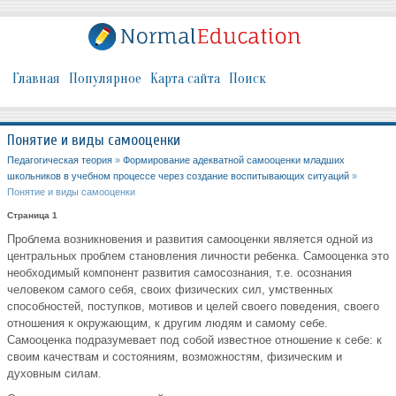
Главная
Популярное
Карта сайта
Поиск
Понятие и виды самооценки
Педагогическая теория
»
Формирование адекватной самооценки младших
школьников в учебном процессе через создание воспитывающих ситуаций
»
Понятие и виды самооценки
Страница 1
Проблема возникновения и развития самооценки является одной из
центральных проблем становления личности ребенка. Самооценка это
необходимый компонент развития самосознания, т.е. осознания
человеком самого себя, своих физических сил, умственных
способностей, поступков, мотивов и целей своего поведения, своего
отношения к окружающим, к другим людям и самому себе.
Самооценка подразумевает под собой известное отношение к себе: к
своим качествам и состояниям, возможностям, физическим и
духовным силам.