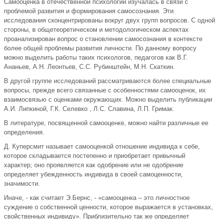
Самооценка в отечественной психологии изучалась в связи с
проблемой развития и формирования самосознания. Эти
исследования сконцентрированы вокруг двух групп вопросов. С одной
стороны, в общетеоретическом и методологическом аспектах
проанализирован вопрос о становлении самосознания в контексте
более общей проблемы развития личности. По данному вопросу
можно выделить работы таких психологов, педагогов как В.Г.
Ананьев, А.Н. Леонтьев, С.С. Рубинштейн, М.Н. Скаткин.
В другой группе исследований рассматриваются более специальные
вопросы, прежде всего связанные с особенностями самооценок, их
взаимосвязью с оценками окружающих. Можно выделить публикации
А.И. Липкиной, Г.К. Селевко , Л.С. Славина, Л.П. Гримак.
В литературе, посвященной самооценке, можно найти различные ее
определения.
Д. Куперсмит называет самооценкой отношение индивида к себе,
которое складывается постепенно и приобретает привычный
характер; оно проявляется как одобрение или не одобрение
определяет убежденность индивида в своей самоценности,
значимости.
Иначе, - как считает Э.Бернс, - «самооценка – это личностное
суждение о собственной ценности, которое выражается в установках,
свойственных индивиду». Приблизительно так же определяет