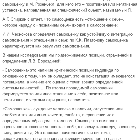
самооценку и М. Розенберг: для него это – позитивная или негативная
установка, направленная на специфический объект, называемый Я.
А.Г. Спиркин считает, что самооценка есть «отношение к себе»,
которое наряду с «познанием себя» входит в самосознание;
И.И. Чеснокова определяет самооценку как устойчивую интеграцию
самопознания и отношения к себе; по К.К. Платонову самооценка
характеризуется как результат самопознания.
В нашем исследовании мы придерживаемся позиции, отраженной в
определении Л.В. Бороздиной:
«Самооценка- это наличие критической позиции индивида по
отношению к тому, чем он обладает, это не констатация имеющегося
потенциала, а именно его оценка с точки зрения определенной
системы ценностей…. По итогам проводимой самооценки
формируется то или иное отношение к себе, позитивное или
негативное, с чертами отрицания, неприятия».
«Самооценка» - суждение человека о наличии, отсутствии или
слабости тех или иных качеств, свойств, в сравнении их с
определенным образцом – эталоном. Самооценка выявляет
оценочное отношение человека к себе, к своему характеру, внешнему
виду, речи и т.д. Это сложная психологическая система,
иерархическая, организованная, функционирующая на разных