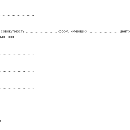
…………………………
……………………… .
собой совокупность ……………………. форм, имеющих …………………… центр
ью тона.
……………………….
……………………….
……………………….
……………………….
……………………….
и