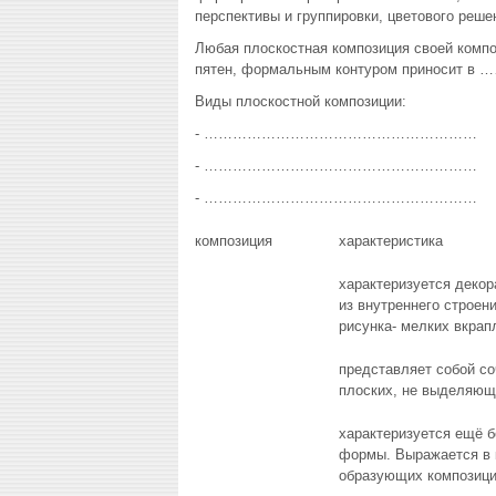
перспективы и группировки, цветового решен
Любая плоскостная композиция своей 
пятен, формальным контуром приносит в
Виды плоскостной композиции:
- …………………………………………………
- …………………………………………………
- …………………………………………………
композиция
характеристика
характеризуется деко
из внутреннего строен
рисунка- мелких вкрап
представляет собой со
плоских, не выделяющ
характеризуется ещё б
формы. Выражается в к
образующих композиц