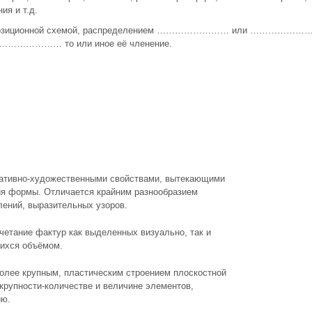
ия и т.д.
композиционной схемой, распределением …………………… или ………………
 …………………… то или иное её членение.
ративно-художественными свойствами, вытекающими
ия формы. Отличается крайним разнообразием
лений, выразительных узоров.
четание фактур как выделенных визуально, так и
ихся объёмом.
олее крупным, пластическим строением плоскостной
рупности-количестве и величине элементов,
ию.