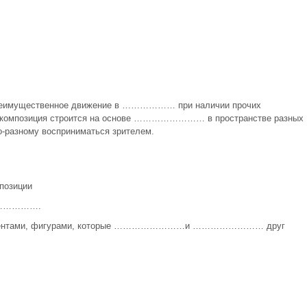
преимущественное движение в ……………… при наличии прочих
ая композиция строится на основе …………………… в пространстве разных
зному восприниматься зрителем.
позиции
…………….
ентами, фигурами, которые ……………………и …………………… друг