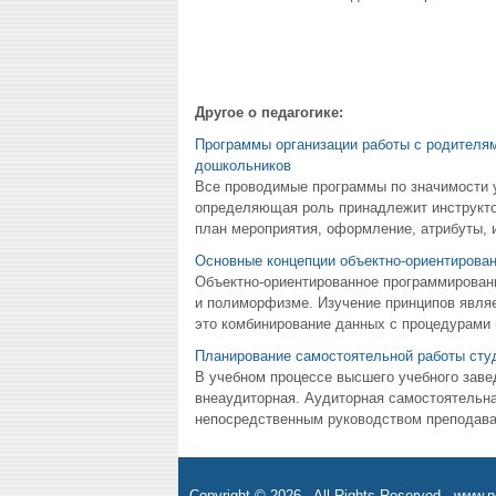
Другое о педагогике:
Программы организации работы с родителя
дошкольников
Все проводимые программы по значимости у
определяющая роль принадлежит инструктор
план мероприятия, оформление, атрибуты, и
Основные концепции объектно-ориентирова
Объектно-ориентированное программировани
и полиморфизме. Изучение принципов являе
это комбинирование данных с процедурами 
Планирование самостоятельной работы сту
В учебном процессе высшего учебного заве
внеаудиторная. Аудиторная самостоятельна
непосредственным руководством преподават
Copyright © 2026 - All Rights Reserved - www.n