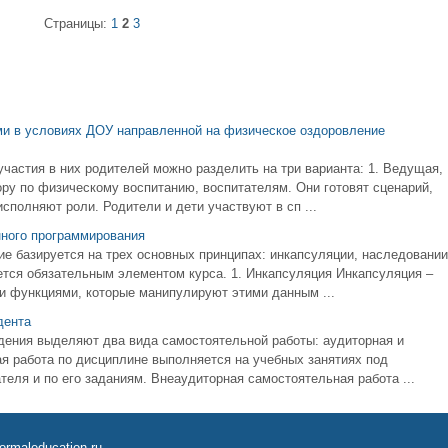
Страницы:
1
2
3
ми в условиях ДОУ направленной на физическое оздоровление
частия в них родителей можно разделить на три варианта: 1. Ведущая,
у по физическому воспитанию, воспитателям. Они готовят сценарий,
сполняют роли. Родители и дети участвуют в сп ...
нного программирования
е базируется на трех основных принципах: инкапсуляции, наследовании
тся обязательным элементом курса. 1. Инкапсуляция Инкапсуляция –
и функциями, которые манипулируют этими данным ...
дента
дения выделяют два вида самостоятельной работы: аудиторная и
я работа по дисциплине выполняется на учебных занятиях под
еля и по его заданиям. Внеаудиторная самостоятельная работа ...
ormaleducation.ru