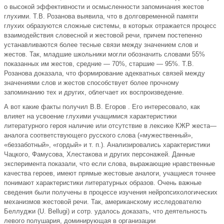
о высокой эффективности и осмысленности запоминания жестов
глухими. Т.В. Розанова выявила, что в долговременной памяти
глухих образуются сложные системы, в которых отражается процесс
взаимодействия словесной и жестовой речи, причем постепенно
устанавливаются более тесные связи между значением слов и
жестов. Так, младшие школьники могли обозначить словами 55%
показанных им жестов, средние — 70%, старшие — 95%. Т.В.
Розанова доказала, что формирование адекватных связей между
значениями слов и жестов способствует более прочному
запоминанию тех и других, облегчает их воспроизведение.
А вот какие факты получил В.В. Егоров . Его интересовало, как
влияет на усвоение глухими учащимися характеристики
литературного героя наличие или отсутствие в лексике КЖР жеста—
аналога соответствующего русского слова («мужественный»,
«беззаботный», «гордый» и т. п.). Анализировались характеристики
Чацкого, Фамусова, Хлестакова и других персонажей. Данные
эксперимента показали, что если слова, выражающие нравственные
качества героев, имеют прямые жестовые аналоги, учащиеся точнее
понимают характеристики литературных образов. Очень важные
сведения были получены в процессе изучения нейропсихологических
механизмов жестовой речи. Так, американскому исследователю
Беллуджи (U. Bellugi) и сотр. удалось доказать, что деятельность
левого полушария, доминирующая в организации