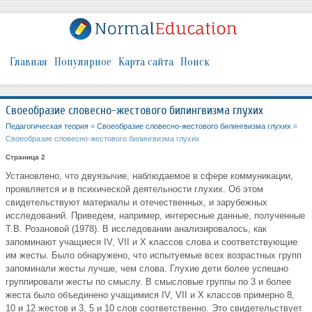
Главная
Популярное
Карта сайта
Поиск
Своеобразие словесно-жестового билингвизма глухих
Педагогическая теория
»
Своеобразие словесно-жестового билингвизма глухих
»
Своеобразие словесно-жестового билингвизма глухих
Страница 2
Установлено, что двуязычие, наблюдаемое в сфере коммуникации,
проявляется и в психической деятельности глухих. Об этом
свидетельствуют материалы и отечественных, и зарубежных
исследований. Приведем, например, интересные данные, полученные
Т.В. Розановой (1978). В исследовании анализировалось, как
запоминают учащиеся IV, VII и X классов слова и соответствующие
им жесты. Было обнаружено, что испытуемые всех возрастных групп
запоминали жесты лучше, чем слова. Глухие дети более успешно
группировали жесты по смыслу. В смысловые группы по 3 и более
жеста было объединено учащимися IV, VII и X классов примерно 8,
10 и 12 жестов и 3, 5 и 10 слов соответственно. Это свидетельствует