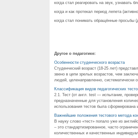
когда стал реагировать на звук, узнавать бл
когда и как протекал период лепета (активно
когда стал понимать обращённые просьбы (до
Другое о педагогике:
Особенности студенческого возраста
Студенческий возраст (18-25 лет) представ
звено в цепи зрелых возрастов, чем заключ
людей, целенаправленно, систематически 
Классификация видов педагогических тесто
2.1. Тест (от англ. test — испытание, пров
предназначенные для установления количес
использования тестов была сформирована их
Важнейшие положения тестового метода ко
В науку слово «тест» попало уже из английс
– это стандартизированное, часто ограниче
количественных и качественных индивидуаль