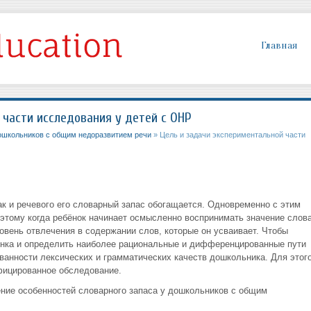
Главная
 части исследования у детей с ОНР
ошкольников с общим недоразвитием речи
» Цель и задачи экспериментальной части
так и речевого его словарный запас обогащается. Одновременно с этим
оэтому когда ребёнок начинает осмысленно воспринимать значение слова
овень отвлечения в содержании слов, которые он усваивает. Чтобы
ёнка и определить наиболее рациональные и дифференцированные пути
ванности лексических и грамматических качеств дошкольника. Для этог
фицированное обследование.
ние особенностей словарного запаса у дошкольников с общим