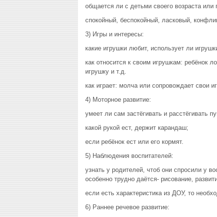
общается ли с детьми своего возраста или 
спокойный, беспокойный, ласковый, конфли
3) Игры и интересы:
какие игрушки любит, использует ли игрушк
как относится к своим игрушкам: ребёнок л
игрушку и т.д.
как играет: молча или сопровождает свои и
4) Моторное развитие:
умеет ли сам застёгивать и расстёгивать п
какой рукой ест, держит карандаш;
если ребёнок ест или его кормят.
5) Наблюдения воспитателей:
узнать у родителей, чтоб они спросили у в
особенно трудно даётся- рисование, развитие
если есть характеристика из ДОУ, то необх
6) Раннее речевое развитие: