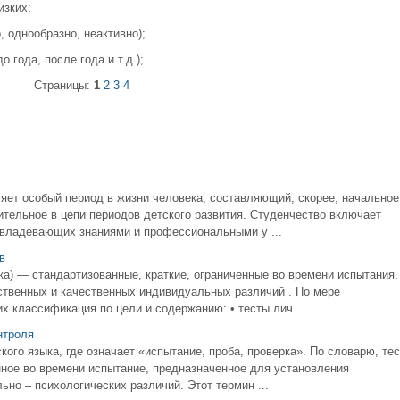
изких;
, однообразно, неактивно);
 года, после года и т.д.);
Страницы:
1
2
3
4
ляет особый период в жизни человека, составляющий, скорее, начальное
ительное в цепи периодов детского развития. Студенчество включает
овладевающих знаниями и профессиональными у ...
в
ерка) — стандартизованные, краткие, ограниченные во времени испытания,
твенных и качественных индивидуальных различий . По мере
 классификация по цели и содержанию: • тесты лич ...
нтроля
кого языка, где означает «испытание, проба, проверка». По словарю, тес
нное во времени испытание, предназначенное для установления
но – психологических различий. Этот термин ...