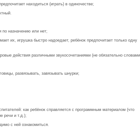
предпочитает находиться (играть) в одиночестве;
ктный.
и по назначению или нет;
омает их, игрушка быстро надоедает, ребёнок предпочитает только одну
гровые действия различными звукосочетаниями (не обязательно словами
уговицы, развязывать, завязывать шнурки;
оспитателей: как ребёнок справляется с программным материалом (что
 речи и т.д.);
одимо с ней ознакомиться.