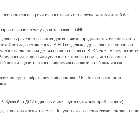
ловарного запаса речи и сопоставить его с результатами детей без
арного запаса речи у дошкольников с ОНР.
ь уровень речевого развития дошкольника, предлагается использовать
ской речи», составленную А.Н. Гвоздевым, где в качестве условного
номерности овладения детьми родным языком. В «Схеме…» предлагается
бследовании, с данными условного эталона нормы, что позволяет
кой речи и оценить степень сформированности в ней различных
речи следует собрать речевой анамнез. Р.Е. Левина предлагает
ями:
, бабушкой, в ДОУ с дневным или круглосуточным пребыванием);
да, недостатки речи в семье. Получал ли логопедическую помощь, если