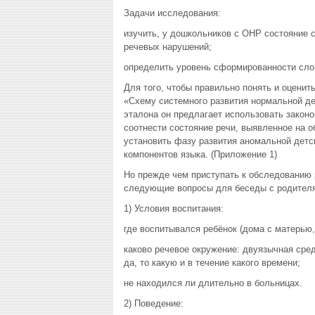
Задачи исследования:
изучить, у дошкольников с ОНР состояние с
речевых нарушений;
определить уровень сформированности слов
Для того, чтобы правильно понять и оценит
«Схему системного развития нормальной дет
эталона он предлагает использовать зако
соотнести состояние речи, выявленное на о
установить фазу развития аномальной детс
компонентов языка. (Приложение 1)
Но прежде чем приступать к обследованию 
следующие вопросы для беседы с родител
1) Условия воспитания:
где воспитывался ребёнок (дома с матерью
каково речевое окружение: двуязычная сре
да, то какую и в течение какого времени;
не находился ли длительно в больницах.
2) Поведение: