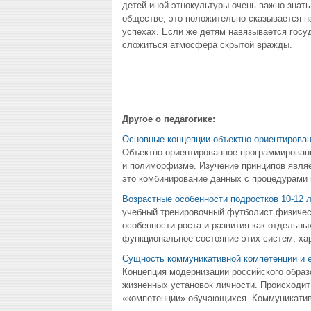
детей иной этнокультуры очень важно знать
обществе, это положительно сказывается н
успехах. Если же детям навязывается госу
сложиться атмосфера скрытой вражды.
Другое о педагогике:
Основные концепции объектно-ориентирова
Объектно-ориентированное программировани
и полиморфизме. Изучение принципов являе
это комбинирование данных с процедурами 
Возрастные особенности подростков 10-12 
учебный тренировочный футболист физичес
особенности роста и развития как отдельны
функциональное состояние этих систем, хар
Сущность коммуникативной компетенции и е
Концепция модернизации российского обра
жизненных установок личности. Происходит 
«компетенции» обучающихся. Коммуникативн