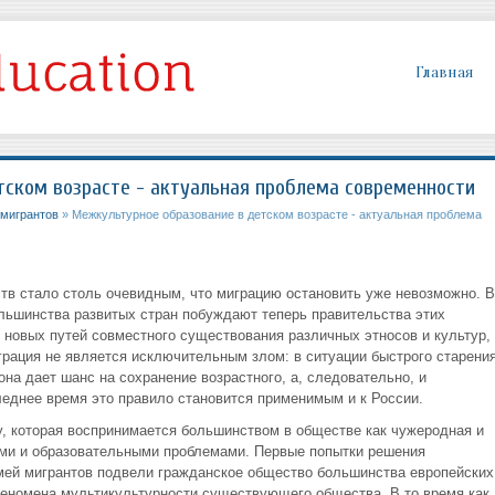
Главная
ском возрасте - актуальная проблема современности
мигрантов
» Межкультурное образование в детском возрасте - актуальная проблема
ств стало столь очевидным, что миграцию остановить уже невозможно. В
льшинства развитых стран побуждают теперь правительства этих
ку новых путей совместного существования различных этносов и культур,
рация не является исключительным злом: в ситуации быстрого старени
на дает шанс на сохранение возрастного, а, следовательно, и
леднее время это правило становится применимым и к России.
у, которая воспринимается большинством в обществе как чужеродная и
ыми и образовательными проблемами. Первые попытки решения
мей мигрантов подвели гражданское общество большинства европейских
 феномена мультикультурности существующего общества. В то время как