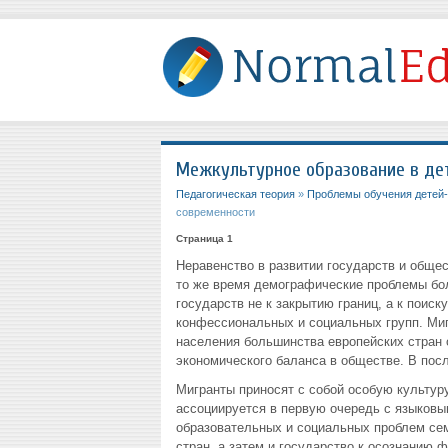
Межкультурное образование в дет
Педагогическая теория
»
Проблемы обучения детей-
современности
Страница 1
Неравенство в развитии государств и обще
то же время демографические проблемы бо
государств не к закрытию границ, а к поис
конфессиональных и социальных групп. Миг
населения большинства европейских стран о
экономического баланса в обществе. В пос
Мигранты приносят с собой особую культур
ассоциируется в первую очередь с языков
образовательных и социальных проблем се
стран, а затем и государство к осознанию