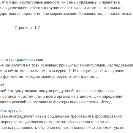
, что язык и культурные ценности их семьи уважаемы и приняты в
а социализации ребенка в группе сверстников и даже на школьных
дарственная идеология или мировоззрение большинства, в классе может
Страницы:
1
2
нного программирования
е базируется на трех основных принципах: инкапсуляции, наследовании
тся обязательным элементом курса. 1. Инкапсуляция Инкапсуляция –
и функциями, которые манипулируют этими данным ...
лет
кий Каждому возрастному периоду свойственны определенные
х органов и систем, так и всего организма в целом. Они определяют
актер реакций на различные факторы внешней среды. Исход ...
ё структура
зования определяет новые социальные требования к формированию
переориентация оценки результатов образования с понятия
ая направленность обучения является основной стратегией гуман ...