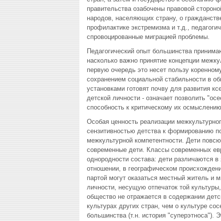
правительства озабочены правовой стороно
народов, населяющих страну, о гражданств
профилактике экстремизма и т.д., педагоги
спровоцированные миграцией проблемы.
Педагогический опыт большинства принимаю
насколько важно принятие концепции межку
первую очередь это несет пользу коренном
сохранением социальной стабильности в об
установками готовят почву для развития к
детской личности - означает позволить "ос
способность к критическому их осмыслени
Особая ценность реализации межкультурног
сензитивностью детства к формированию п
межкультурной компетентности. Дети повсюд
современные дети. Классы современных евр
однородности состава: дети различаются в 
отношении, в географическом происхождении
партой могут оказаться местный житель и 
личности, несущую отпечаток той культуры,
общество не отражается в содержании детск
культурах других стран, чем о культуре сос
большинства (т.н. история "суперэтноса").