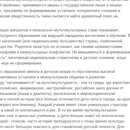
й проблемы: принимаются законы о государственном языке и языках
е, программы по формированию установок толерантного сознания и
ческая общественность также пытается найти адекватный ответ на
щих мигрантов и изначально мультикультурных стран показывает,
льтурного образования как ведущей парадигмы воспитания и обучения. 
у населению (или национальному большинству) страны, озабоченной
ществе. Родители зачастую не осознают, как своими шовинистскими
сенофобии и межкультурных конфликтов. Не вмешиваться в формировани
есть" негативным национальным стереотипам в детское сознание, когда
ю еще не сформирована.
о образования именно в детском возрасте обусловлена высокой
озитивных установок в межкультурном общении и развитию
у "наталкиваются" на мультикультурность - она та среда, где взрослею
опейских, американских, австралийских, российских школ далеки от
языковом (языки и диалекты), религиозном и мировоззренческом
 и личной истории (все больше отличаются дети села и города, за одн
мигрант или беженец). Каждый ученик имеет свою уникальную структуру
 в какой он воспитывался и рос. В то же время мультикультурное
их книг и школьных учебников, а дети больше знают об экзотических
едей - этносов; часто история преподносится с точки зрения культуры
 Это несет большую опасность для становления детской личности. Для