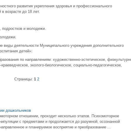
ностного развития укрепления здоровья и профессионального
 в возрасте до 18 лет.
, подростков и молодежи.
молодежи.
е виды деятельности Муниципального учреждения дополнительного
оспитания детей»:
бразования по направлениям: художественно-эстетическое, физкультурн
о-краеведческое, эколого-биологическое, социально-педагогическое,
Страницы:
1
2
нии дошкольников
моторном отношении, проходит несколько этапов. Психомоторное
нипуляции с предметами и продолжается до разумной, осознанной
направленное и планируемое восприятие и преобразование ...