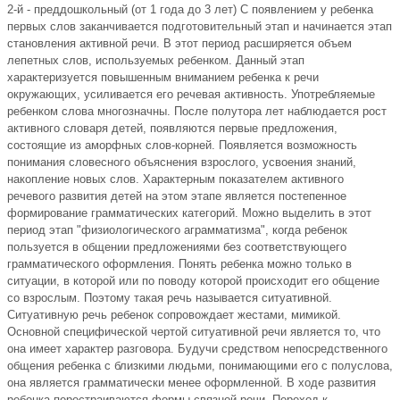
2-й - преддошкольный (от 1 года до 3 лет) С появлением у ребенка
первых слов заканчивается подготовительный этап и начинается этап
становления активной речи. В этот период расширяется объем
лепетных слов, используемых ребенком. Данный этап
характеризуется повышенным вниманием ребенка к речи
окружающих, усиливается его речевая активность. Употребляемые
ребенком слова многозначны. После полутора лет наблюдается рост
активного словаря детей, появляются первые предложения,
состоящие из аморфных слов-корней. Появляется возможность
понимания словесного объяснения взрослого, усвоения знаний,
накопление новых слов. Характерным показателем активного
речевого развития детей на этом этапе является постепенное
формирование грамматических категорий. Можно выделить в этот
период этап "физиологического аграмматизма", когда ребенок
пользуется в общении предложениями без соответствующего
грамматического оформления. Понять ребенка можно только в
ситуации, в которой или по поводу которой происходит его общение
со взрослым. Поэтому такая речь называется ситуативной.
Ситуативную речь ребенок сопровождает жестами, мимикой.
Основной специфической чертой ситуативной речи является то, что
она имеет характер разговора. Будучи средством непосредственного
общения ребенка с близкими людьми, понимающими его с полуслова,
она является грамматически менее оформленной. В ходе развития
ребенка перестраиваются формы связной речи. Переход к