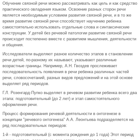
Обучение связной речи можно рассматривать как цель и как средство
практического овладения языком. Освоение разных сторон речи
является необходимым условием развития связной речи, и в то же
время развитие связной речи способствует научению ребенка
самостоятельно использовать отдельные слова и синтаксические
конструкции. У детей без речевой патологии развитие связной речи
происходит постепенно вместе с развитием мышления, деятельности
и общения.
Исследователи выделяют разное количество этапов в становлении
речи детей, по-разному их называют, указывают различные
возрастные границы. Например, А.Н. Гвоздев прослеживает
последовательность появления в речи ребенка различных частей
речи, словосочетаний, разных видов предложений и на этой основе
выделяет ряд периодов.
Г.Л. Розенгард-Пупко выделяет в речевом развитии ребенка всего два
этапа: подготовительный (до 2 лет) и этап самостоятельного
оформления речи.
Процесс формирования речевой деятельности в онтогенезе в
концепции "речевого онтогенеза" А.А. Леонтьева подразделяется на
ряд последовательных периодов:
1-й - подготовительный (с момента рождения до 1 года) Этот период