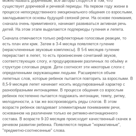
можно назвать доречевым, все авторы сходятся в том, что
существует доречевой и речевой периоды. На первом году жизни в
процессе непосредственного эмоционального общения со взрослыми,
закладываются основы будущей связной речи. На основе понимания,
сначала очень примитивного, начинает развиваться активная речь
детей. На этом этапе выделаются подпериоды гуления и лепета.
Сначала отмечаются только рефлекторные голосовые реакции, то
есть плач или крик. Затем в 3-4 месяца появляется гуление
(нерасчлененные звуковые комплексы). В 5-6 месяцев гуление
перерастает в лепет, то есть произнесение сочетаний звуков,
соответствующих слогу, и продуцировании различных по объёму и
структуре слоговых рядов. Дети соотносят эти некоторые слоги с
определенными окружающими людьми. Расширяется объем
лепетных слов, которые ребенок пытается повторить за взрослыми. В
8,5-9 месяцев лепет начинает носить модулированный характер с
разнообразными интонациями. В процессе общения со взрослым
ребенок постепенно пытается подражать интонации, темпу, ритму,
мелодичности, а так же воспроизводить ряды слогов. В этом
возрасте ребенок овладевает элементарным пониманием речи,
основанном на различении только ее ритмико-интонационного
состава. В возрасте 9-10 месяцев происходит качественный скачек в
речевом развитии ребенка. Появляются первые "нормативные",
"предметно-соотнесенные" слова.