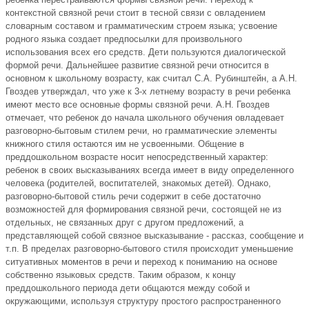
контекстной связной речи стоит в тесной связи с овладением
словарным составом и грамматическим строем языка; усвоение
родного языка создает предпосылки для произвольного
использования всех его средств. Дети пользуются диалогической
формой речи. Дальнейшее развитие связной речи относится в
основном к школьному возрасту, как считал С.А. Рубинштейн, а А.Н.
Гвоздев утверждал, что уже к 3-х летнему возрасту в речи ребенка
имеют место все основные формы связной речи. А.Н. Гвоздев
отмечает, что ребенок до начала школьного обучения овладевает
разговорно-бытовым стилем речи, но грамматические элементы
книжного стиля остаются им не усвоенными. Общение в
преддошкольном возрасте носит непосредственный характер:
ребенок в своих высказываниях всегда имеет в виду определенного
человека (родителей, воспитателей, знакомых детей). Однако,
разговорно-бытовой стиль речи содержит в себе достаточно
возможностей для формирования связной речи, состоящей не из
отдельных, не связанных друг с другом предложений, а
представляющей собой связное высказывание - рассказ, сообщение и
т.п. В пределах разговорно-бытового стиля происходит уменьшение
ситуативных моментов в речи и переход к пониманию на основе
собственно языковых средств. Таким образом, к концу
преддошкольного периода дети общаются между собой и
окружающими, используя структуру простого распространенного