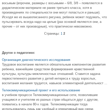
восьмым (впрочем, размеры с восьмыми – 6/8, 3/8 – появляются в
дидактическом материале не ранее третьего класса, хотя в
произведениях по специальности они могут попасться и раньше).
Исходя же из вышеописанного рисунка, ребенок может подумать, что
пульсировать всегда надо на целые (раз основой являются они, а
прочие – от них производные), что практически невозможно.
Страницы:
1
2
Другое о педагогике:
Организация диагностического исследования
Трудовое воспитание является обязательным компонентом развития
ребенка, важнейшим средством формирования нравственной
культуры, культуры межличностных отношений. Ставится задача
первостепенного развития у детей интереса к труду взрослых,
воспитания желания трудится, навыков элементарной деятельност ...
Телекоммуникационный проект и его использование
в учебном процессе Телекоммуникационные сети, позволившие
учащимся и учителям из разных стран общаться друг с другом,
появились в начале 80-х годов. Теле­коммуникации тогда
использовались лишь как удобный и оперативный вид связи,