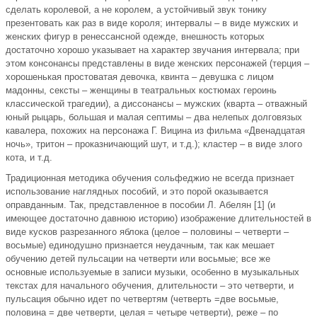
сделать королевой, а не королем, а устойчивый звук тонику
презентовать как раз в виде короля; интервалы – в виде мужских и
женских фигур в ренессансной одежде, внешность которых
достаточно хорошо указывает на характер звучания интервала; при
этом консонансы представлены в виде женских персонажей (терция –
хорошенькая простоватая девочка, квинта – девушка с лицом
мадонны, сексты – женщины в театральных костюмах героинь
классической трагедии), а диссонансы – мужских (кварта – отважный
юный рыцарь, большая и малая септимы – два нелепых долговязых
кавалера, похожих на персонажа Г. Вицина из фильма «Двенадцатая
ночь», тритон – проказничающий шут, и т.д.); кластер – в виде злого
кота, и т.д.
Традиционная методика обучения сольфеджио не всегда признает
использование наглядных пособий, и это порой оказывается
оправданным. Так, представленное в пособии Л. Абелян [1] (и
имеющее достаточно давнюю историю) изображение длительностей в
виде кусков разрезанного яблока (целое – половины – четверти –
восьмые) единодушно признается неудачным, так как мешает
обучению детей пульсации на четверти или восьмые; все же
основные используемые в записи музыки, особенно в музыкальных
текстах для начального обучения, длительности – это четверти, и
пульсация обычно идет по четвертям (четверть =две восьмые,
половина = две четверти, целая = четыре четверти), реже – по