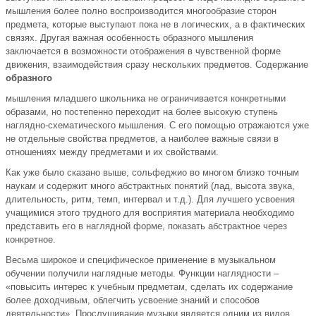
мышления более полно воспроизводится многообразие сторон
предмета, которые выступают пока не в логических, а в фактических
связях. Другая важная особенность образного мышления
заключается в возможности отображения в чувственной форме
движения, взаимодействия сразу нескольких предметов. Содержание
образного
мышления младшего школьника не ограничивается конкретными
образами, но постепенно переходит на более высокую ступень
наглядно-схематического мышления. С его помощью отражаются уже
не отдельные свойства предметов, а наиболее важные связи в
отношениях между предметами и их свойствами.
Как уже было сказано выше, сольфеджио во многом близко точным
наукам и содержит много абстрактных понятий (лад, высота звука,
длительность, ритм, темп, интервал и т.д.). Для лучшего усвоения
учащимися этого трудного для восприятия материала необходимо
представить его в наглядной форме, показать абстрактное через
конкретное.
Весьма широкое и специфическое применение в музыкальном
обучении получили наглядные методы. Функции наглядности –
«повысить интерес к учебным предметам, сделать их содержание
более доходчивым, облегчить усвоение знаний и способов
деятельности». Прослушивание музыки является одним из видов