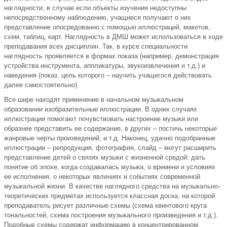
наглядности; в случае если объекты изучения недоступны
непосредственному наблюдению, учащиеся получают о них
представление опосредованно с помощью иллюстраций, макетов,
схем, таблиц, карт. Наглядность в ДМШ может использоваться в ходе
преподавания всех дисциплин. Так, в курсе специальности
наглядность проявляется в формах показа (например, демонстрация
устройства инструмента, аппликатуры, звукоизвлечения и т.д.) и
наведения (показ, цель которого – научить учащегося действовать
далее самостоятельно).
Все шире находят применение в начальном музыкальном
образовании изобразительные иллюстрации. В одних случаях
иллюстрации помогают почувствовать настроение музыки или
образнее представить ее содержание, в других – постичь некоторые
жанровые черты произведений, и т.д. Наконец, удачно подобранные
иллюстрации – репродукция, фотография, слайд – могут расширить
представление детей о связях музыки с жизненной средой: дать
понятие об эпохе, когда создавалась музыка, о времени и условиях
ее исполнения, о некоторых явлениях и событиях современной
музыкальной жизни. В качестве наглядного средства на музыкально-
теоретических предметах используется классная доска, на которой
преподаватель рисует различные схемы (схема квинтового круга
тональностей, схема построения музыкального произведения и т.д.).
Подобные схемы содержат информацию в концентрированном,