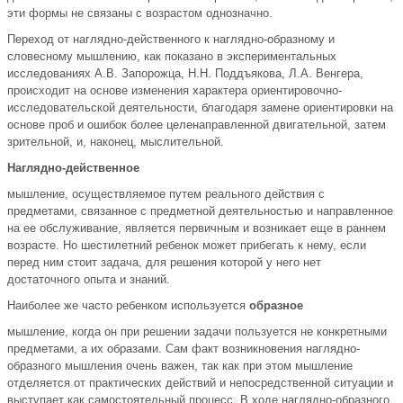
эти формы не связаны с возрастом однозначно.
Переход от наглядно-действенного к наглядно-образному и
словесному мышлению, как показано в экспериментальных
исследованиях А.В. Запорожца, Н.Н. Поддъякова, Л.А. Венгера,
происходит на основе изменения характера ориентировочно-
исследовательской деятельности, благодаря замене ориентировки на
основе проб и ошибок более целенаправленной двигательной, затем
зрительной, и, наконец, мыслительной.
Наглядно-действенное
мышление, осуществляемое путем реального действия с
предметами, связанное с предметной деятельностью и направленное
на ее обслуживание, является первичным и возникает еще в раннем
возрасте. Но шестилетний ребенок может прибегать к нему, если
перед ним стоит задача, для решения которой у него нет
достаточного опыта и знаний.
Наиболее же часто ребенком используется
образное
мышление, когда он при решении задачи пользуется не конкретными
предметами, а их образами. Сам факт возникновения наглядно-
образного мышления очень важен, так как при этом мышление
отделяется от практических действий и непосредственной ситуации и
выступает как самостоятельный процесс. В ходе наглядно-образного