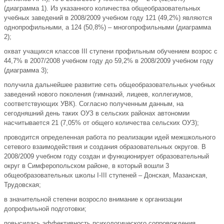
(диаграмма 1). Из указанного количества общеобразовательных
учебных заведений в 2008/2009 учебном году 121 (49,2%) являются
однопрофильными, а 124 (50,8%) – многопрофильными (диаграмма
2);
охват учащихся классов III ступени профильным обучением возрос с
44,7% в 2007/2008 учебном году до 59,2% в 2008/2009 учебном году
(диаграмма 3);
получила дальнейшее развитие сеть общеобразовательных учебных
заведений нового поколения (гимназий, лицеев, коллегиумов,
соответствующих УВК). Согласно полученным данным, на
сегодняшний день таких ОУЗ в сельских районах автономии
насчитывается 21 (7,05% от общего количества сельских ОУЗ);
проводится определенная работа по реализации идей межшкольного
сетевого взаимодействия и создания образовательных округов. В
2008/2009 учебном году создан и функционирует образовательный
округ в Симферопольском районе, в который вошли 3
общеобразовательных школы I-III ступеней – Донская, Мазанская,
Трудовская;
в значительной степени возросло внимание к организации
допрофильной подготовки;
повысилась эффективность психологического сопровождения