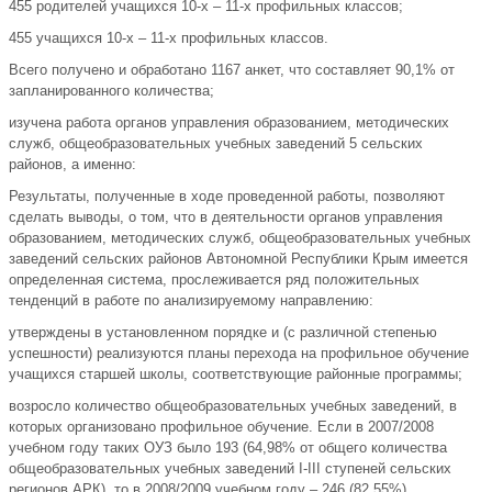
455 родителей учащихся 10-х – 11-х профильных классов;
455 учащихся 10-х – 11-х профильных классов.
Всего получено и обработано 1167 анкет, что составляет 90,1% от
запланированного количества;
изучена работа органов управления образованием, методических
служб, общеобразовательных учебных заведений 5 сельских
районов, а именно:
Результаты, полученные в ходе проведенной работы, позволяют
сделать выводы, о том, что в деятельности органов управления
образованием, методических служб, общеобразовательных учебных
заведений сельских районов Автономной Республики Крым имеется
определенная система, прослеживается ряд положительных
тенденций в работе по анализируемому направлению:
утверждены в установленном порядке и (с различной степенью
успешности) реализуются планы перехода на профильное обучение
учащихся старшей школы, соответствующие районные программы;
возросло количество общеобразовательных учебных заведений, в
которых организовано профильное обучение. Если в 2007/2008
учебном году таких ОУЗ было 193 (64,98% от общего количества
общеобразовательных учебных заведений I-III ступеней сельских
регионов АРК), то в 2008/2009 учебном году – 246 (82,55%)