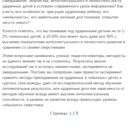
саморазвития, творчества, интеллектуального и личностного роста
одаренных детей в условиях современного урока информатики? Как
учесть все особенности, присущие одаренному ребенку, его
«необычность», его наибольшее желание для познания, открытия
чего-то нового?
Хочется отметить, что мы понимаем под одаренными детьми не те 1-
2% гениальных детей, а 10-20% или может быть даже все 30% с
высокими показателями интеллектуального и личностного развития в
сравнении со своими сверстниками.
Этими вопросами занимались ученые, педагоги-новаторы, методисты,
но единого мнения так и не сложилось. Результаты многих
исследований так и остались неизвестными, эксперименты не
завершенными. Поэтому мы попробуем сами провести эксперимент,
сравнить методы преподавания на одаренных и «обычных» детях и
сделать свои выводы, дает ли исследовательский метод обучения
положительные результаты, или одаренные дети вне зависимости от
методов обучения всегда имеют высокие интеллектуальные
способности, и уровень их развития всегда превосходит уровень
«обычного» сверстника.
Страницы:
1
2
3