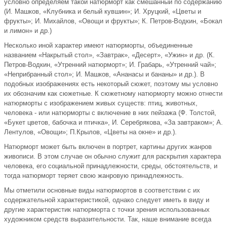
условно определяем такой натюрморт как смешанный по содержанию
(И. Машков, «Клубника и белый кувшин»; И. Хруцкий, «Цветы и
фрукты»; И. Михайлов, «Овощи и фрукты»; К. Петров-Водкин, «Бокал
и лимон» и др.)
Несколько иной характер имеют натюрморты, объединенные
названием «Накрытый стол», «Завтрак», «Десерт», «Ужин» и др. (К.
Петров-Водкин, «Утренний натюрморт»; И. Грабарь, «Утренний чай»;
«Неприбранный стол»; И. Машков, «Ананасы и бананы» и др.). В
подобных изображениях есть некоторый сюжет, поэтому мы условно
их обозначим как сюжетные. К сюжетному натюрморту можно отнести
натюрморты с изображением живых существ: птиц, животных,
человека - или натюрморты с включение в них пейзажа (Ф. Толстой,
«Букет цветов, бабочка и птичка», И. Серебрякова, «За завтраком»; А.
Лентулов, «Овощи»; П.Крылов, «Цветы на окне» и др.).
Натюрморт может быть включен в портрет, картины других жанров
живописи. В этом случае он обычно служит для раскрытия характера
человека, его социальной принадлежности, среды, обстоятельств, и
тогда натюрморт теряет свою жанровую принадлежность.
Мы отметили основные виды натюрмортов в соответствии с их
содержательной характеристикой, однако следует иметь в виду и
другие характеристик натюрморта с точки зрения использованных
художником средств выразительности. Так, наше внимание всегда