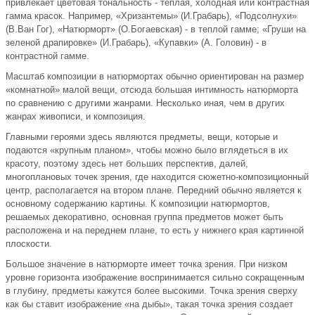
привлекает цветовая тональность - теплая, холодная или контрастная
гамма красок. Например, «Хризантемы» (И.Грабарь), «Подсолнухи»
(В.Ван Гог), «Натюрморт» (О.Богаевская) - в теплой гамме; «Груши на
зеленой драпировке» (И.Грабарь), «Купавки» (А. Головин) - в
контрастной гамме.
Масштаб композиции в натюрмортах обычно ориентирован на размер
«комнатной» малой вещи, отсюда большая интимность натюрморта
по сравнению с другими жанрами. Несколько иная, чем в других
жанрах живописи, и композиция.
Главными героями здесь являются предметы, вещи, которые и
подаются «крупным планом», чтобы можно было вглядеться в их
красоту, поэтому здесь нет больших перспектив, далей,
многоплановых точек зрения, где находится сюжетно-композиционный
центр, располагается на втором плане. Передний обычно является к
основному содержанию картины. К композиции натюрмортов,
решаемых декоративно, основная группа предметов может быть
расположена и на переднем плане, то есть у нижнего края картинной
плоскости.
Большое значение в натюрморте имеет точка зрения. При низком
уровне горизонта изображение воспринимается сильно сокращенным
в глубину, предметы кажутся более высокими. Точка зрения сверху
как бы ставит изображение «на дыбы», такая точка зрения создает