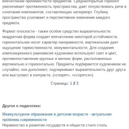
впечатление приземистости предметов. Среднеоткрытый горизонт
увеличивает протяженность пространства, дает почувствовать ритм в
сочетании компонентов, составляющих натюрморт. Глубину
пространства усиливает и перспективное изменение каждого
предмета.
Формат плоскости - также особое средство выразительности:
квадратная форма создает впечатление некоторой устойчивости,
горизонтальная носит характер панорамности, вертикальная дает
ощущение торжественности, монументальности. Для создания
композиционного равновесия художники используют свет и цвет,
противопоставление крупных и мелких форм, расположенных
вертикально и горизонтально. Предметы подбираются художником не
случайно; они дополняют, подчеркивают выразительность друг друга
или выступают в контрасте, («спорят», «ссорятся»).
Страницы:
1
2
3
Другое о педагогике:
Межкультурное образование в детском возрасте - актуальная
проблема современности
Неравенство в развитии государств и обществ стало столь