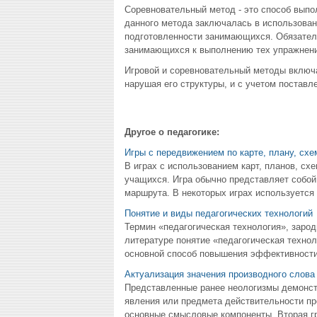
Соревновательный метод - это способ вып
данного метода заключалась в использован
подготовленности занимающихся. Обязател
занимающихся к выполнению тех упражнени
Игровой и соревновательный методы включа
нарушая его структуры, и с учетом поставл
Другое о педагогике:
Игры с передвижением по карте, плану, схе
В играх с использованием карт, планов, схе
учащихся. Игра обычно представляет собой п
маршрута. В некоторых играх используется к
Понятие и виды педагогических технологий
Термин «педагогическая технология», зарод
литературе понятие «педагогическая технол
основной способ повышения эффективности 
Актуализация значения производного слов
Представленные ранее неологизмы демонст
явления или предмета действительности пр
основные смысловые компоненты. Вторая гру