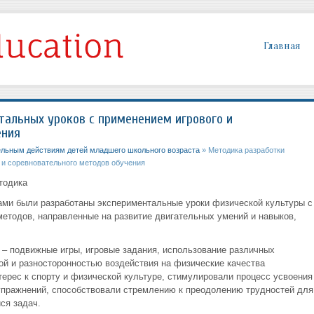
Главная
альных уроков с применением игрового и
ения
ельным действиям детей младшего школьного возраста
» Методика разработки
 и соревновательного методов обучения
тодика
ами были разработаны экспериментальные уроки физической культуры с
методов, направленные на развитие двигательных умений и навыков,
– подвижные игры, игровые задания, использование различных
ной и разносторонностью воздействия на физические качества
ерес к спорту и физической культуре, стимулировали процесс усвоения
упражнений, способствовали стремлению к преодолению трудностей для
ся задач.