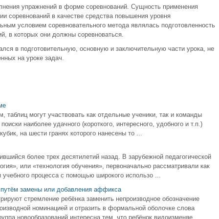
олнения упражнений в форме соревнований. Сущность применения
ии соревнований в качестве средства повышения уровня
ьным условием соревновательного метода являлась подготовленность
й, в которых они должны соревноваться.
лся в подготовительную, основную и заключительную части урока, не
енных на уроке задач.
ме
м, таблиц могут участвовать как отдельные ученики, так и команды
оиски наиболее удачного (короткого, интересного, удобного и т.п.)
убик, на шести гранях которого нанесены то ...
ившийся более трех десятилетий назад. В зарубежной педагогической
огия», или «технология обучения», первоначально рассматривали как
учебного процесса с помощью широкого использо ...
а путём замены или добавления аффикса
рируют стремление ребёнка заменить непроизводное обозначение
оизводной номинацией и отразить в формальной оболочке слова
ппа новообразований интересна тем, что ребёнок видоизменяе ...