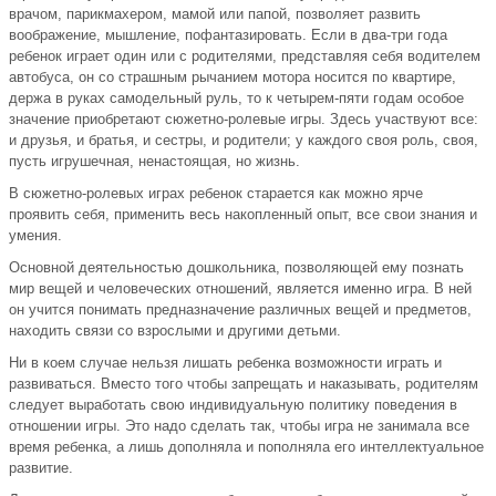
врачом, парикмахером, мамой или папой, позволяет развить
воображение, мышление, пофантазировать. Если в два-три года
ребенок играет один или с родителями, представляя себя водителем
автобуса, он со страшным рычанием мотора носится по квартире,
держа в руках самодельный руль, то к четырем-пяти годам особое
значение приобретают сюжетно-ролевые игры. Здесь участвуют все:
и друзья, и братья, и сестры, и родители; у каждого своя роль, своя,
пусть игрушечная, ненастоящая, но жизнь.
В сюжетно-ролевых играх ребенок старается как можно ярче
проявить себя, применить весь накопленный опыт, все свои знания и
умения.
Основной деятельностью дошкольника, позволяющей ему познать
мир вещей и человеческих отношений, является именно игра. В ней
он учится понимать предназначение различных вещей и предметов,
находить связи со взрослыми и другими детьми.
Ни в коем случае нельзя лишать ребенка возможности играть и
развиваться. Вместо того чтобы запрещать и наказывать, родителям
следует выработать свою индивидуальную политику поведения в
отношении игры. Это надо сделать так, чтобы игра не занимала все
время ребенка, а лишь дополняла и пополняла его интеллектуальное
развитие.