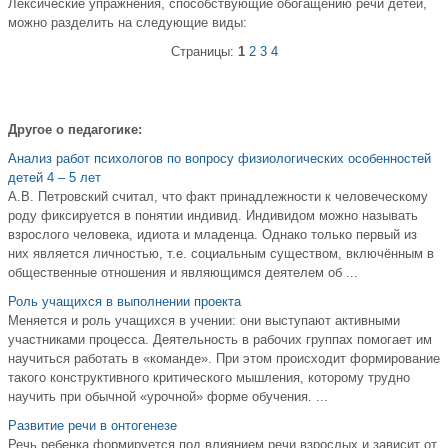
Лексические упражнения, способствующие обогащению речи детей,
можно разделить на следующие виды:
Страницы:
1
2
3
4
Другое о педагогике:
Анализ работ психологов по вопросу физиологических особенностей
детей 4 – 5 лет
А.В. Петровский считал, что факт принадлежности к человеческому
роду фиксируется в понятии индивид. Индивидом можно называть
взрослого человека, идиота и младенца. Однако только первый из
них является личностью, т.е. социальным существом, включённым в
общественные отношения и являющимся деятелем об ...
Роль учащихся в выполнении проекта
Меняется и роль учащихся в учении: они выступают активными
участ­никами процесса. Деятельность в рабочих группах помогает им
научиться работать в «команде». При этом происходит формирование
такого конструк­тивного критического мышления, которому трудно
научить при обычной «урочной» форме обучения. ...
Развитие речи в онтогенезе
Речь ребенка формируется под влиянием речи взрослых и зависит от