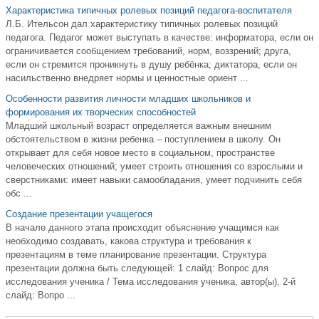
Характеристика типичных ролевых позиций педагога-воспитателя
Л.Б. Ительсон дал характеристику типичных ролевых позиций
педагога. Педагог может выступать в качестве: информатора, если он
ограничивается сообщением требований, норм, воззрений; друга,
если он стремится проникнуть в душу ребёнка; диктатора, если он
насильственно внедряет нормы и ценностные ориент ...
Особенности развития личности младших школьников и
формирования их творческих способностей
Младший школьный возраст определяется важным внешним
обстоятельством в жизни ребенка – поступлением в школу. Он
открывает для себя новое место в социальном, пространстве
человеческих отношений; умеет строить отношения со взрослыми и
сверстниками: имеет навыки самообладания, умеет подчинить себя
обс ...
Создание презентации учащегося
В начале данного этапа происходит объяснение учащимся как
необходимо создавать, какова структура и требования к
презентациям в теме планирование презентации. Структура
презентации должна быть следующей: 1 слайд: Вопрос для
исследования ученика / Тема исследования ученика, автор(ы), 2-й
слайд: Вопро ...