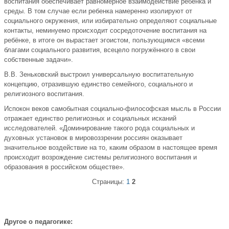
воспитания обеспечивает равномерное взаимодействие ребёнка и
среды. В том случае если ребенка намеренно изолируют от
социального окружения, или избирательно определяют социальные
контакты, неминуемо происходит сосредоточение воспитания на
ребёнке, в итоге он вырастает эгоистом, пользующимся «всеми
благами социального развития, всецело погружённого в свои
собственные задачи».
В.В. Зеньковский выстроил универсальную воспитательную
концепцию, отразившую единство семейного, социального и
религиозного воспитания.
Испокон веков самобытная социально-философская мысль в России
отражает единство религиозных и социальных исканий
исследователей. «Доминирование такого рода социальных и
духовных установок в мировоззрении россиян оказывает
значительное воздействие на то, каким образом в настоящее время
происходит возрождение системы религиозного воспитания и
образования в российском обществе».
Страницы:
1
2
Другое о педагогике: