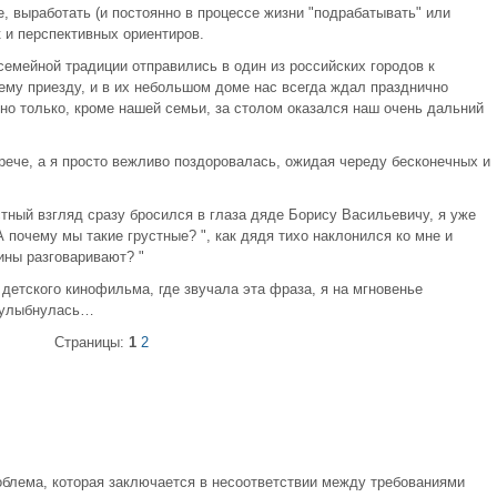
, выработать (и постоянно в процессе жизни "подрабатывать" или
к и перспективных ориентиров.
емейной традиции отправились в один из российских городов к
му приезду, и в их небольшом доме нас всегда ждал празднично
, но только, кроме нашей семьи, за столом оказался наш очень дальний
рече, а я просто вежливо поздоровалась, ожидая череду бесконечных и
тный взгляд сразу бросился в глаза дяде Борису Васильевичу, я уже
А почему мы такие грустные? ", как дядя тихо наклонился ко мне и
ины разговаривают? "
детского кинофильма, где звучала эта фраза, я на мгновенье
, улыбнулась…
Страницы:
1
2
роблема, которая заключается в несоответствии между требованиями