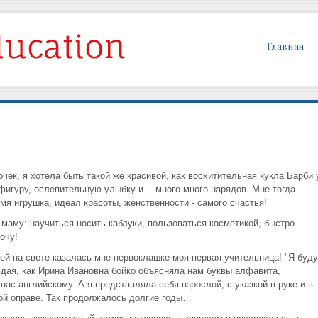
Главная
чек, я хотела быть такой же красивой, как восхитительная кукла Барби 
 фигуру, ослепительную улыбку и… много-много нарядов. Мне тогда
емя игрушка, идеал красоты, женственности - самого счастья!
маму: научиться носить каблуки, пользоваться косметикой, быстро
очу!
ей на свете казалась мне-первоклашке моя первая учительница! "Я буду
блюдая, как Ирина Ивановна бойко объясняла нам буквы алфавита,
нас английскому. А я представляла себя взрослой, с указкой в руке и в
кой оправе. Так продолжалось долгие годы…