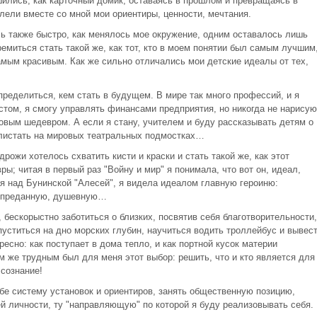
ились, как карточный домик, оставаясь в прошлом и превращаясь в
лели вместе со мной мои ориентиры, ценности, мечтания.
 также быстро, как менялось мое окружение, одним оставалось лишь
ремиться стать такой же, как тот, кто в моем понятии был самым лучшим
ым красивым. Как же сильно отличались мои детские идеалы от тех,
еделиться, кем стать в будущем. В мире так много профессий, и я
истом, я смогу управлять финансами предприятия, но никогда не нарисую
ровым шедевром. А если я стану, учителем и буду рассказывать детям о
 блистать на мировых театральных подмостках…
ожи хотелось схватить кисти и краски и стать такой же, как этот
; читая в первый раз "Войну и мир" я понимала, что вот он, идеал,
я над Бунинской "Алесей", я видела идеалом главную героиню:
, преданную, душевную…
 бескорыстно заботиться о близких, посвятив себя благотворительности,
опуститься на дно морских глубин, научиться водить троллейбус и вывес
есно: как поступает в дома тепло, и как портной кусок материи
 же трудным был для меня этот выбор: решить, что и кто является для
сознание!
ебе систему установок и ориентиров, занять общественную позицию,
й личности, ту "направляющую" по которой я буду реализовывать себя.