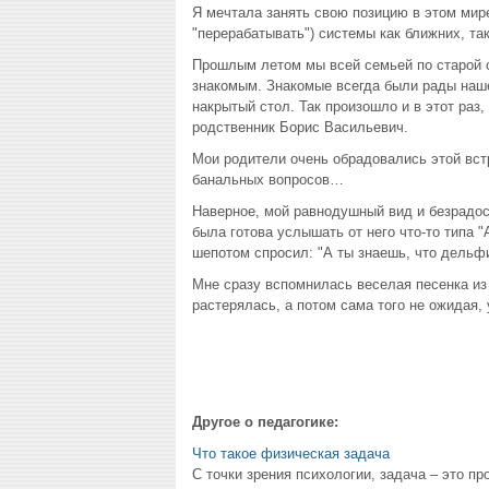
Я мечтала занять свою позицию в этом мире
"перерабатывать") системы как ближних, та
Прошлым летом мы всей семьей по старой с
знакомым. Знакомые всегда были рады наше
накрытый стол. Так произошло и в этот раз
родственник Борис Васильевич.
Мои родители очень обрадовались этой вст
банальных вопросов…
Наверное, мой равнодушный вид и безрадос
была готова услышать от него что-то типа "
шепотом спросил: "А ты знаешь, что дельф
Мне сразу вспомнилась веселая песенка из 
растерялась, а потом сама того не ожидая
Другое о педагогике:
Что такое физическая задача
С точки зрения психологии, задача – это п