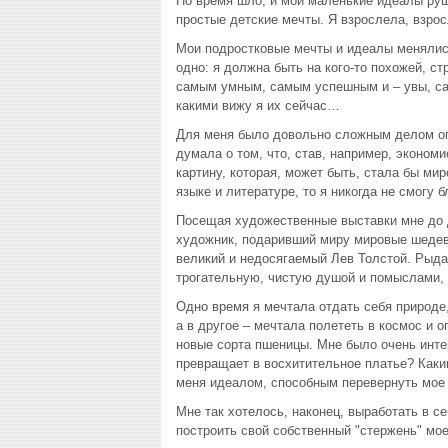
Но время шло, и мои маленькие идеалы руш
простые детские мечты. Я взрослела, взрос
Мои подростковые мечты и идеалы менялись
одно: я должна быть на кого-то похожей, ст
самым умным, самым успешным и – увы, сам
какими вижу я их сейчас…
Для меня было довольно сложным делом опр
думала о том, что, став, например, эконом
картину, которая, может быть, стала бы ми
языке и литературе, то я никогда не смогу
Посещая художественные выставки мне до др
художник, подаривший миру мировые шедевры
великий и недосягаемый Лев Толстой. Рыда
трогательную, чистую душой и помыслами
Одно время я мечтала отдать себя природе,
а в другое – мечтала полететь в космос и 
новые сорта пшеницы. Мне было очень интер
превращает в восхитительное платье? Каким
меня идеалом, способным перевернуть мое 
Мне так хотелось, наконец, выработать в с
построить свой собственный "стержень" мое