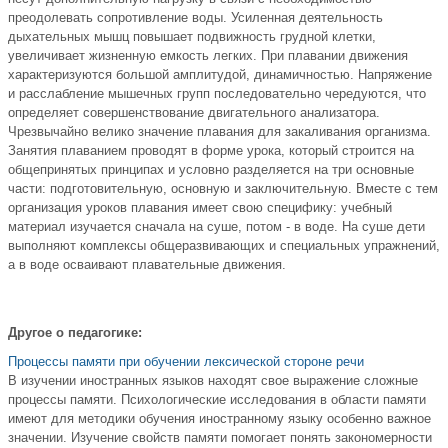
преодолевать сопротивление воды. Усиленная деятельность
дыхательных мышц повышает подвижность грудной клетки,
увеличивает жизненную емкость легких. При плавании движения
характеризуются большой амплитудой, динамичностью. Напряжение
и расслабление мышечных групп последовательно чередуются, что
определяет совершенствование двигательного анализатора.
Чрезвычайно велико значение плавания для закаливания организма.
Занятия плаванием проводят в форме урока, который строится на
общепринятых принципах и условно разделяется на три основные
части: подготовительную, основную и заключительную. Вместе с тем
организация уроков плавания имеет свою специфику: учебный
материал изучается сначала на суше, потом - в воде. На суше дети
выполняют комплексы общеразвивающих и специальных упражнений,
а в воде осваивают плавательные движения.
Другое о педагогике:
Процессы памяти при обучении лексической стороне речи
В изучении иностранных языков находят свое выражение сложные
процессы памяти. Психологические исследования в области памяти
имеют для методики обучения иностранному языку особенно важное
значении. Изучение свойств памяти помогает понять закономерности