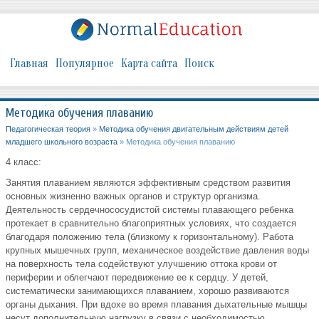
Главная
Популярное
Карта сайта
Поиск
Методика обучения плаванию
Педагогическая теория
»
Методика обучения двигательным действиям детей
младшего школьного возраста
» Методика обучения плаванию
4 класс:
Занятия плаванием являются эффективным средством развития
основных жизненно важных органов и структур организма.
Деятельность сердечнососудистой системы плавающего ребенка
протекает в сравнительно благоприятных условиях, что создается
благодаря положению тела (близкому к горизонтальному). Работа
крупных мышечных групп, механическое воздействие давления воды
на поверхность тела содействуют улучшению оттока крови от
периферии и облегчают передвижение ее к сердцу. У детей,
систематически занимающихся плаванием, хорошо развиваются
органы дыхания. При вдохе во время плавания дыхательные мышцы
несут дополнительную нагрузку в связи с необходимостью