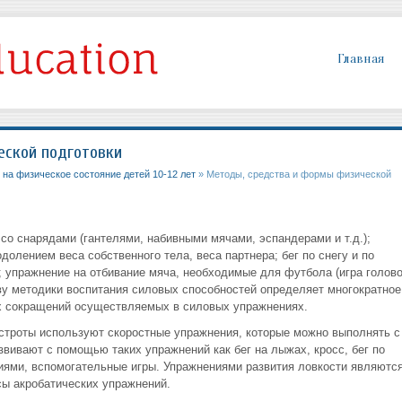
Главная
еской подготовки
на физическое состояние детей 10-12 лет
» Методы, средства и формы физической
со снарядами (гантелями, набивными мячами, эспандерами и т.д.);
долением веса собственного тела, веса партнера; бег по снегу и по
ы; упражнение на отбивание мяча, необходимые для футбола (игра голов
ову методики воспитания силовых способностей определяет многократное
х сокращений осуществляемых в силовых упражнениях.
ыстроты используют скоростные упражнения, которые можно выполнять с
вивают с помощью таких упражнений как бег на лыжах, кросс, бег по
виями, вспомогательные игры. Упражнениями развития ловкости являются
сы акробатических упражнений.