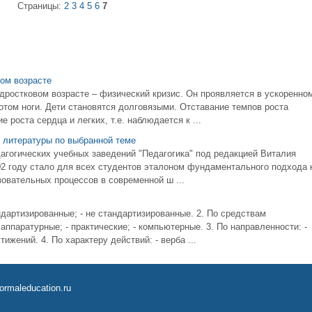
Страницы:
2
3
4
5
6
7
вом возрасте
ростковом возрасте – физический кризис. Он проявляется в ускоренно
потом ноги. Дети становятся долговязыми. Отставание темпов роста
 роста сердца и легких, т.е. наблюдается к ...
 литературы по выбранной теме
агогических учебных заведений "Педагогика" под редакцией Виталия
2 году стало для всех студентов эталоном фундаментального подхода 
овательных процессов в современной ш ...
ндартизированные; - не стандартизированные. 2. По средствам
 аппаратурные; - практические; - компьютерные. 3. По направленности: -
тижений. 4. По характеру действий: - верба ...
ormaleducation.ru