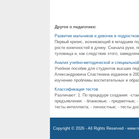
Другое о педагогике:
Развитие мальчиков и девочек в подростко
Первый кризис, возникающий в младшем под
росте конечностей в длину. Сначала руки, 
туловища и, как следствие этого, замедление
Анализ учебно-методической и специальной
Учебное пособие для студентов высших пед
Александровича Сластенина изданное в 200
изучению проблемы воспитательных и образ
Классификация тестов
Различают: 1. По процедуре создания: -ста
предъявления: - бланковые; - предметные; -
тесты интеллекта; - личностные; - тесты дос
Copyright © 2026 - All Rights Reserved - www.n