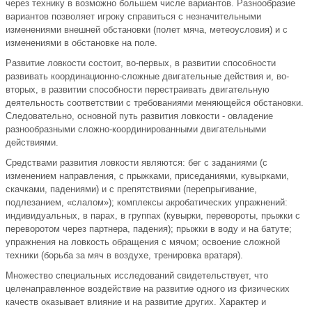
через технику в возможно большем числе вариантов. Разнообразие
вариантов позволяет игроку справиться с незначительными
изменениями внешней обстановки (полет мяча, метеоусловия) и с
изменениями в обстановке на поле.
Развитие ловкости состоит, во-первых, в развитии способности
развивать координационно-сложные двигательные действия и, во-
вторых, в развитии способности перестраивать двигательную
деятельность соответствии с требованиями меняющейся обстановки.
Следовательно, основной путь развития ловкости - овладение
разнообразными сложно-координированными двигательными
действиями.
Средствами развития ловкости являются: бег с заданиями (с
изменением направления, с прыжками, приседаниями, кувырками,
скачками, падениями) и с препятствиями (перепрыгивание,
подлезанием, «слалом»); комплексы акробатических упражнений:
индивидуальных, в парах, в группах (кувырки, перевороты, прыжки с
переворотом через партнера, падения); прыжки в воду и на батуте;
упражнения на ловкость обращения с мячом; освоение сложной
техники (борьба за мяч в воздухе, тренировка вратаря).
Множество специальных исследований свидетельствует, что
целенаправленное воздействие на развитие одного из физических
качеств оказывает влияние и на развитие других. Характер и