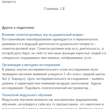
процесса.
Страницы:
1
2
Другое о педагогике:
Влияние сюжетно-ролевых игр на дошкольный возраст
Все важнейшие новообразования зарождаются и первоначально
развиваются в ведущей деятельности дошкольного возраста –
сюжетно-ролевой игре. Сюжетно-ролевая игра есть деятельность, в
которой дети берут на себя те или иные функции взрослых людей и в
специально создаваемых ими игровых, воображаемых усло ...
Организация и методики исследования
В рамках опытно-экспериментального этапа исследования было
проведено изучение внимания учащихся 2 «Б» класс средней школы
№1 (г. Барнаул). Цель экспериментального исследования – выявить
уровень и характеристики внимания младших школьников. Задачи
исследования: Подобрать психологический инструментар ...
Технология модульного обучения
Модульное обучение возникло как альтернатива традиционному
обучению, интегрируя в себе все то прогрессивное, что накоплено в
педагогической теории и практике нашего времени. Наиболее полно