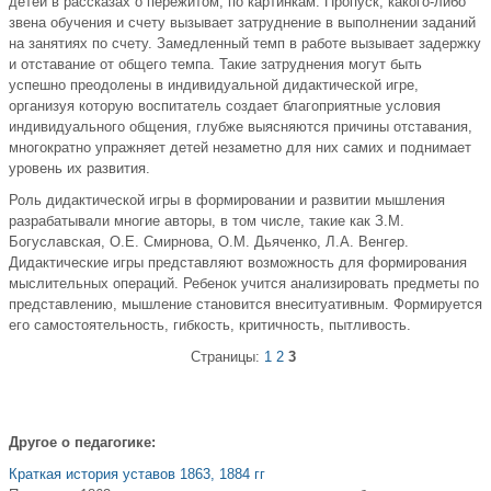
детей в рассказах о пережитом, по картинкам. Пропуск, какого-либо
звена обучения и счету вызывает затруднение в выполнении заданий
на занятиях по счету. Замедленный темп в работе вызывает задержку
и отставание от общего темпа. Такие затруднения могут быть
успешно преодолены в индивидуальной дидактической игре,
организуя которую воспитатель создает благоприятные условия
индивидуального общения, глубже выясняются причины отставания,
многократно упражняет детей незаметно для них самих и поднимает
уровень их развития.
Роль дидактической игры в формировании и развитии мышления
разрабатывали многие авторы, в том числе, такие как З.М.
Богуславская, О.Е. Смирнова, О.М. Дьяченко, Л.А. Венгер.
Дидактические игры представляют возможность для формирования
мыслительных операций. Ребенок учится анализировать предметы по
представлению, мышление становится внеситуативным. Формируется
его самостоятельность, гибкость, критичность, пытливость.
Страницы:
1
2
3
Другое о педагогике:
Краткая история уставов 1863, 1884 гг