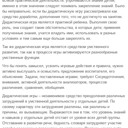
всякой практической деятельности, упрочиваются знания детей;
именно в этом значении следует понимать закрепление знаний. Было
бы неправильно, если бы дидактическую игру рассматривали как
средство доработки, дополнения того, что не достигнуто на занятии.
Дидактическая игра является практикой ребенка. Выполняя свою
роль, она создает такие обстоятельства, в которых дети, применяя
полученные знания, учатся владеть ими, использовать в разных
условиях и тем самым еще больше закреплять их.
Так же дидактическая игра является средством умственного
развития, так как в процессе игры активизируются разнообразные
умственные функции.
Что бы понять замысел, усвоить игровые действия и правила, нужно
активно выслушать и осмыслить предложение воспитателя, его
объяснение. Задачи, поставленные играми, требуют Сосредоточения,
внимания, активной деятельности анализаторов, процессов
различения, сравнения, обобщения.
Дидактические игры – незаменимое средство преодоления различных
затруднений в умственной деятельности у отдельных детей. По
своему характеру эти затруднения различны, как различны и
причины, их вызывающие. Выражаются они в том, что уровень знаний
и навыков у отдельных детей отстает от уровня всех детей группы.
Отставание в развитии речи, бедность словаря затрудняют участие