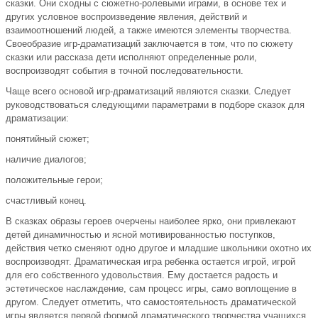
сказки. Они сходны с сюжетно-ролевыми играми, в основе тех и
других условное воспроизведение явления, действий и
взаимоотношений людей, а также имеются элементы творчества.
Своеобразие игр-драматизаций заключается в том, что по сюжету
сказки или рассказа дети исполняют определенные роли,
воспроизводят события в точной последовательности.
Чаще всего основой игр-драматизаций являются сказки. Следует
руководствоваться следующими параметрами в подборе сказок для
драматизации:
понятийный сюжет;
наличие диалогов;
положительные герои;
счастливый конец.
В сказках образы героев очерчены наиболее ярко, они привлекают
детей динамичностью и ясной мотивированностью поступков,
действия четко сменяют одно другое и младшие школьники охотно их
воспроизводят. Драматическая игра ребенка остается игрой, игрой
для его собственного удовольствия. Ему достается радость и
эстетическое наслаждение, сам процесс игры, само воплощение в
другом. Следует отметить, что самостоятельность драматической
игры является первой формой драматического творчества учащихся.