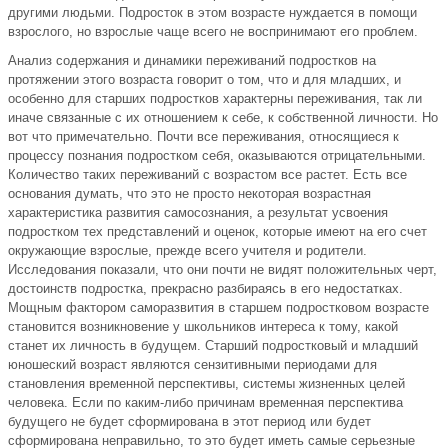
другими людьми. Подросток в этом возрасте нуждается в помощи
взрослого, но взрослые чаще всего не воспринимают его проблем.
Анализ содержания и динамики переживаний подростков на
протяжении этого возраста говорит о том, что и для младших, и
особенно для старших подростков характерны переживания, так ли
иначе связанные с их отношением к себе, к собственной личности. Но
вот что примечательно. Почти все переживания, относящиеся к
процессу познания подростком себя, оказываются отрицательными.
Количество таких переживаний с возрастом все растет. Есть все
основания думать, что это не просто некоторая возрастная
характеристика развития самосознания, а результат усвоения
подростком тех представлений и оценок, которые имеют на его счет
окружающие взрослые, прежде всего учителя и родители.
Исследования показали, что они почти не видят положительных черт,
достоинств подростка, прекрасно разбираясь в его недостатках.
Мощным фактором саморазвития в старшем подростковом возрасте
становится возникновение у школьников интереса к тому, какой
станет их личность в будущем. Старший подростковый и младший
юношеский возраст являются сензитивными периодами для
становления временной перспективы, системы жизненных целей
человека. Если по каким-либо причинам временная перспектива
будущего не будет сформирована в этот период или будет
сформирована неправильно, то это будет иметь самые серьезные