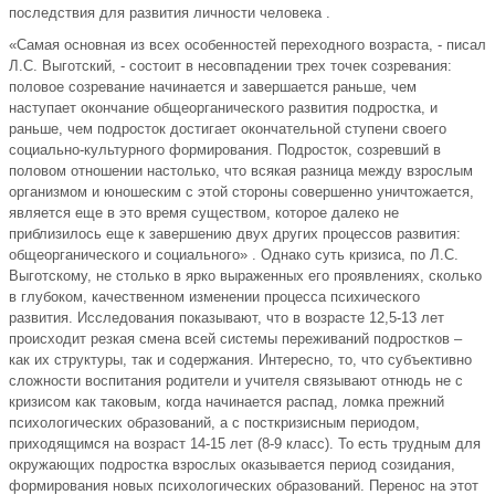
последствия для развития личности человека .
«Самая основная из всех особенностей переходного возраста, - писал
Л.С. Выготский, - состоит в несовпадении трех точек созревания:
половое созревание начинается и завершается раньше, чем
наступает окончание общеорганического развития подростка, и
раньше, чем подросток достигает окончательной ступени своего
социально-культурного формирования. Подросток, созревший в
половом отношении настолько, что всякая разница между взрослым
организмом и юношеским с этой стороны совершенно уничтожается,
является еще в это время существом, которое далеко не
приблизилось еще к завершению двух других процессов развития:
общеорганического и социального» . Однако суть кризиса, по Л.С.
Выготскому, не столько в ярко выраженных его проявлениях, сколько
в глубоком, качественном изменении процесса психического
развития. Исследования показывают, что в возрасте 12,5-13 лет
происходит резкая смена всей системы переживаний подростков –
как их структуры, так и содержания. Интересно, то, что субъективно
сложности воспитания родители и учителя связывают отнюдь не с
кризисом как таковым, когда начинается распад, ломка прежний
психологических образований, а с посткризисным периодом,
приходящимся на возраст 14-15 лет (8-9 класс). То есть трудным для
окружающих подростка взрослых оказывается период созидания,
формирования новых психологических образований. Перенос на этот