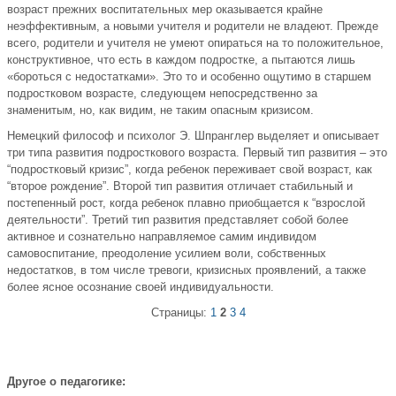
возраст прежних воспитательных мер оказывается крайне
неэффективным, а новыми учителя и родители не владеют. Прежде
всего, родители и учителя не умеют опираться на то положительное,
конструктивное, что есть в каждом подростке, а пытаются лишь
«бороться с недостатками». Это то и особенно ощутимо в старшем
подростковом возрасте, следующем непосредственно за
знаменитым, но, как видим, не таким опасным кризисом.
Немецкий философ и психолог Э. Шпранглер выделяет и описывает
три типа развития подросткового возраста. Первый тип развития – это
“подростковый кризис”, когда ребенок переживает свой возраст, как
“второе рождение”. Второй тип развития отличает стабильный и
постепенный рост, когда ребенок плавно приобщается к “взрослой
деятельности”. Третий тип развития представляет собой более
активное и сознательно направляемое самим индивидом
самовоспитание, преодоление усилием воли, собственных
недостатков, в том числе тревоги, кризисных проявлений, а также
более ясное осознание своей индивидуальности.
Страницы:
1
2
3
4
Другое о педагогике: