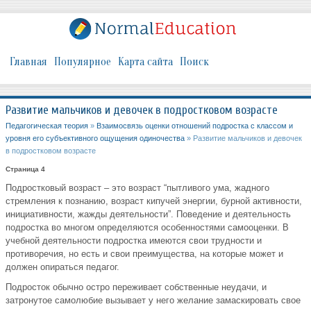
Главная
Популярное
Карта сайта
Поиск
Развитие мальчиков и девочек в подростковом возрасте
Педагогическая теория
»
Взаимосвязь оценки отношений подростка с классом и
уровня его субъективного ощущения одиночества
» Развитие мальчиков и девочек
в подростковом возрасте
Страница 4
Подростковый возраст – это возраст “пытливого ума, жадного
стремления к познанию, возраст кипучей энергии, бурной активности,
инициативности, жажды деятельности”. Поведение и деятельность
подростка во многом определяются особенностями самооценки. В
учебной деятельности подростка имеются свои трудности и
противоречия, но есть и свои преимущества, на которые может и
должен опираться педагог.
Подросток обычно остро переживает собственные неудачи, и
затронутое самолюбие вызывает у него желание замаскировать свое