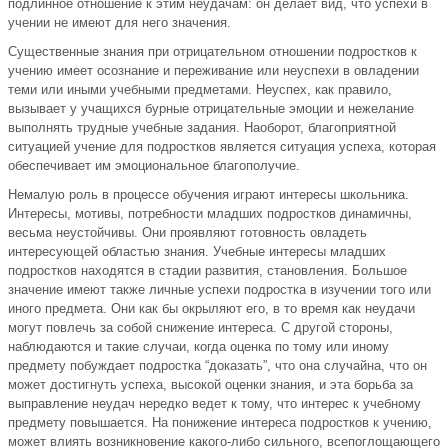
подлинное отношение к этим неудачам: он делает вид, что успехи в
учении не имеют для него значения.
Существенные знания при отрицательном отношении подростков к
учению имеет осознание и переживание или неуспехи в овладении
теми или иными учебными предметами. Неуспех, как правило,
вызывает у учащихся бурные отрицательные эмоции и нежелание
выполнять трудные учебные задания. Наоборот, благоприятной
ситуацией учение для подростков является ситуация успеха, которая
обеспечивает им эмоциональное благополучие.
Немалую роль в процессе обучения играют интересы школьника.
Интересы, мотивы, потребности младших подростков динамичны,
весьма неустойчивы. Они проявляют готовность овладеть
интересующей областью знания. Учебные интересы младших
подростков находятся в стадии развития, становления. Большое
значение имеют также личные успехи подростка в изучении того или
иного предмета. Они как бы окрыляют его, в то время как неудачи
могут повлечь за собой снижение интереса. С другой стороны,
наблюдаются и такие случаи, когда оценка по тому или иному
предмету побуждает подростка “доказать”, что она случайна, что он
может достигнуть успеха, высокой оценки знания, и эта борьба за
выправление неудач нередко ведет к тому, что интерес к учебному
предмету повышается. На понижение интереса подростков к учению,
может влиять возникновение какого-либо сильного, всепоглощающего