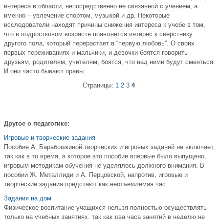
интереса в области, непосредственно не связанной с учением, а
именно – увлечение спортом, музыкой и др. Некоторые
исследователи находят причины снижения интереса к учебе в том,
что в подростковом возрасте появляется интерес к сверстнику
другого пола, который перерастает в “первую любовь”. О своих
первых переживаниях и мальчики, и девочки боятся говорить
друзьям, родителям, учителям, боятся, что над ними будут смеяться.
И они часто бывают правы.
Страницы:
1
2
3
4
Другое о педагогике:
Игровые и творческие задания
Пособие А. Барабошкиной творческих и игровых заданий не включает,
так как в то время, в которое это пособие впервые было выпущено,
игровым методикам обучения не уделялось должного внимания. В
пособии Ж. Металлиди и А. Перцовской, напротив, игровые и
творческие задания предстают как неотъемлемая час ...
Задания на дом
Физическое воспитание учащихся нельзя полностью осуществлять
только на учебных занятиях, так как два часа занятий в неделю не