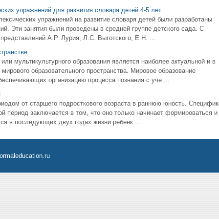
ских упражнений для развития словаря детей 4-5 лет
 лексических упражнений на развитие словаря детей были разработаны
й. Эти занятия были проведены в средней группе детского сада. С
едставлений А.Р. Лурия, Л.С. Выготского, Е.Н. ...
странстве
 или мультикультурного образования является наиболее актуальной и в
о мирового образовательного пространства. Мировое образование
беспечивающих организацию процесса познания с уче ...
х
риодом от старшего подросткового возраста в раннюю юность. Специфик
й период заключается в том, что оно только начинает формироваться и
ся в последующих двух годах жизни ребенк ...
ormaleducation.ru