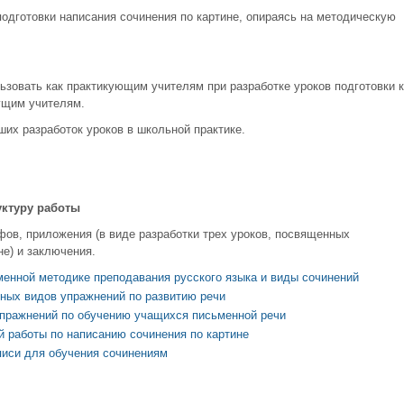
подготовки написания сочинения по картине, опираясь на методическую
ьзовать как практикующим учителям при разработке уроков подготовки к
дущим учителям.
их разработок уроков в школьной практике.
уктуру работы
афов, приложения (в виде разработки трех уроков, посвященных
не) и заключения.
менной методике преподавания русского языка и виды сочинений
вных видов упражнений по развитию речи
упражнений по обучению учащихся письменной речи
й работы по написанию сочинения по картине
иси для обучения сочинениям