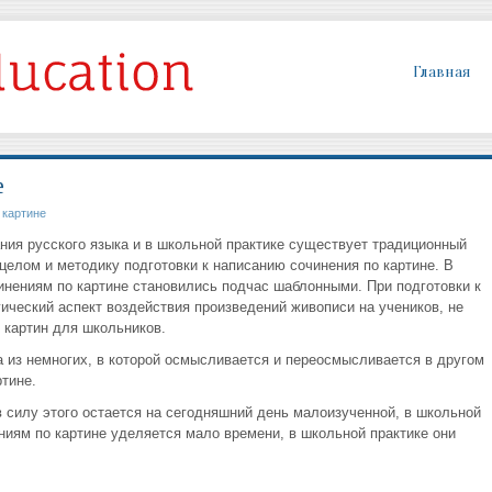
Главная
е
 картине
ния русского языка и в школьной практике существует традиционный
 целом и методику подготовки к написанию сочинения по картине. В
чинениям по картине становились подчас шаблонными. При подготовки к
ический аспект воздействия произведений живописи на учеников, не
 картин для школьников.
а из немногих, в которой осмысливается и переосмысливается в другом
тине.
 силу этого остается на сегодняшний день малоизученной, в школьной
ниям по картине уделяется мало времени, в школьной практике они