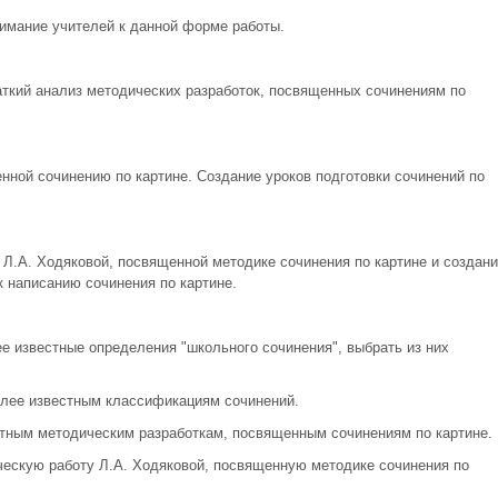
имание учителей к данной форме работы.
аткий анализ методических разработок, посвященных сочинениям по
нной сочинению по картине. Создание уроков подготовки сочинений по
 Л.А. Ходяковой, посвященной методике сочинения по картине и создани
к написанию сочинения по картине.
е известные определения "школьного сочинения", выбрать из них
более известным классификациям сочинений.
естным методическим разработкам, посвященным сочинениям по картине.
ческую работу Л.А. Ходяковой, посвященную методике сочинения по