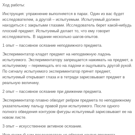
Ход работы:
Инструкция: упражнение выполняется в парах. Один из вас будет
исследователем, а другой – испытуемым. Испытуемый должен
находиться с закрытыми глазами. Исследователь берет какой-нибудь
плоский предмет. Испытуемый делает то, что ему говорит
исследователь. В задании несколько шагов-опытов.
1 опыт – пассивное осязание неподвижного предмета.
Экспериментатор кладет предмет на неподвижную ладонь
испытуемого. Экспериментатору запрещается нажимать на предмет, а
испытуемому – перемещать его на ладони и ощупывать другой рукой.
По сигналу испытуемого экспериментатор прячет предмет,
испытуемый открывает глаза и в тетради зарисовывает предмет в
реальную величину.
2 опыт – пассивное осязание при движении предмета.
Экспериментатор плавно обводит ребром предмета по неподвижному
указательному пальцу правой руки испытуемого. После одного
полного обведения контуром фигуры испытуемый зарисовывает ее на
новом листе.
3 опыт – искусственное активное осязание.
Испытуемый сам последовательно обводит контур предмета,