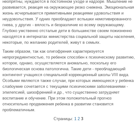
неопрятны, нуждаются в постоянном уходе и надзоре. Мышление не
развивается, реакция на окружающее резко снижена. Эмоциональная
жизнь исчерпывается примитивными реакциями удовольствия и
неудовольствия. У одних преобладают вспышки немотивированного
гнева, у других - вялость и безразличие ко всему окружающему.
Глубоко умственно отсталые дети в большинстве своем пожизненно
находятся в интернатах министерства социальной защиты населения,
некоторые, по желанию родителей, живут в семьях.
Таким образом, так как олигофрения характеризуется
непрогредиентностью, то ребенок способен к психическому развитию,
которое, однако, осуществляется аномально, поскольку его
биологическая основа патологична. Такие дети - преобладающий
контингент учащихся специальной коррекционный школы VIII вида.
Особыми являются также случаи, при которых имеющееся у ребенка
слабоумие сочетается с текущими психическими заболеваниями -
эпилепсией, шизофренией и др., что существенно затрудняет
воспитание и обучение. При этом положительный прогноз
относительно продвижения ребенка в развитии становится
проблематичным.
Страницы:
1
2
3