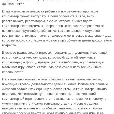
дошкольников.
В зависимости от возраста ребенка и применяемых программ
компьютер может выступать в роли оппонента в игре, быть
рассказчиком, репетитором, экзаменатором. Существуют
компьютерные программы, направленные на развитие различных
психических функций детей, таких, как зрительное и слуховое
восприятие, внимание, память, словесно-логическое мышление и др.,
которые модно с успехом применять при обучении детей дошкольного
возраста.
В основе развивающих игровых программ для дошкольников чаще
всего психологическая идея, которая, будучи облеченной, в
компьютерную форму, превращается в небольшую управляемую
малышом игру, способствующую развитию у него тех или иных
способностей.
Развивающей компьютерной игре свойственны закономерности,
присущие игровой деятельности детей в целом. Используя понятие
«игровая задача» как единицу анализа игры на компьютере, можно
отметить, что интеллектуальная активность в развивающей
компьютерной игре проявляется в активном отношении к новому, в
умении принимать и самостоятельно ставить игровые задачи,
находить оптимальные способы их решения, «открывать» более
сложные способы действий, объективно оценивать ход игры и её