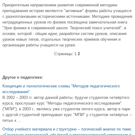
Приоритетным направлением развития современной методики
преподавания истории являются "активные" формы работы учащихся
с разноплановыми историческими источниками. Методике проведения
нетрадиционных уроков по физике посвящена замечательная книга
"Урок физики в современной школе: Творческий поиск учителей", в
основе, которой - общие идеи, разработки систем уроков, описания
уроков новых типов, отдельных творческих приемов обучения и
организации работы учащихся на уроке.
Страницы:
1
2
Другое о педагогике:
Концепция и технологические схемы "Методов педагогического
исследования"
В 2002 – 2003 гг. автор данной работы, будучи студентом четвёртого
курса, прослушал курс "Методы педагогического исследования"
("МПИ"); в 2003 г., являясь уже студентом пятого курса, автор в паре
с другой студенткой преподавал курс "МПИ" у студентов четвёртых –
пятых к ...
Отбор учебного материала и структурно – логический анализ по теме:
«Сочетание плоскостной, объёмной и пространственной композиции в