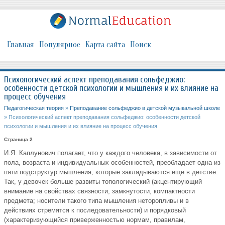
Главная
Популярное
Карта сайта
Поиск
Психологический аспект преподавания сольфеджио:
особенности детской психологии и мышления и их влияние на
процесс обучения
Педагогическая теория
»
Преподавание сольфеджио в детской музыкальной школе
» Психологический аспект преподавания сольфеджио: особенности детской
психологии и мышления и их влияние на процесс обучения
Страница 2
И.Я. Каплунович полагает, что у каждого человека, в зависимости от
пола, возраста и индивидуальных особенностей, преобладает одна из
пяти подструктур мышления, которые закладываются еще в детстве.
Так, у девочек больше развиты топологический (акцентирующий
внимание на свойствах связности, замкнутости, компактности
предмета; носители такого типа мышления неторопливы и в
действиях стремятся к последовательности) и порядковый
(характеризующийся приверженностью нормам, правилам,