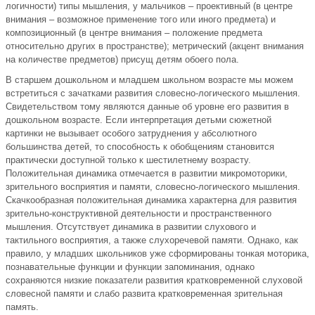
логичности) типы мышления, у мальчиков – проективный (в центре
внимания – возможное применение того или иного предмета) и
композиционный (в центре внимания – положение предмета
относительно других в пространстве); метрический (акцент внимания
на количестве предметов) присущ детям обоего пола.
В старшем дошкольном и младшем школьном возрасте мы можем
встретиться с зачатками развития словесно-логического мышления.
Свидетельством тому являются данные об уровне его развития в
дошкольном возрасте. Если интерпретация детьми сюжетной
картинки не вызывает особого затруднения у абсолютного
большинства детей, то способность к обобщениям становится
практически доступной только к шестилетнему возрасту.
Положительная динамика отмечается в развитии микромоторики,
зрительного восприятия и памяти, словесно-логического мышления.
Скачкообразная положительная динамика характерна для развития
зрительно-конструктивной деятельности и пространственного
мышления. Отсутствует динамика в развитии слухового и
тактильного восприятия, а также слухоречевой памяти. Однако, как
правило, у младших школьников уже сформированы тонкая моторика,
познавательные функции и функции запоминания, однако
сохраняются низкие показатели развития кратковременной слуховой
словесной памяти и слабо развита кратковременная зрительная
память.