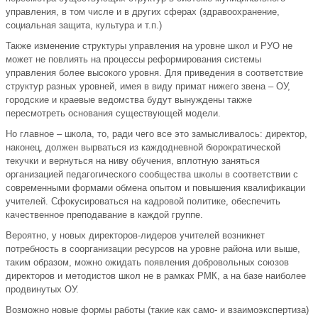
управления, в том числе и в других сферах (здравоохранение,
социальная защита, культура и т.п.)
Также изменение структуры управления на уровне школ и РУО не
может не повлиять на процессы реформирования системы
управления более высокого уровня. Для приведения в соответствие
структур разных уровней, имея в виду примат нижего звена – ОУ,
городские и краевые ведомства будут вынуждены также
пересмотреть основания существующей модели.
Но главное – школа, то, ради чего все это замысливалось: директор,
наконец, должен вырваться из каждодневной бюрократической
текучки и вернуться на ниву обучения, вплотную заняться
организацией педагогического сообщества школы в соответствии с
современными формами обмена опытом и повышения квалификации
учителей. Сфокусироваться на кадровой политике, обеспечить
качественное преподавание в каждой группе.
Вероятно, у новых директоров-лидеров учителей возникнет
потребность в соорганизации ресурсов на уровне района или выше,
таким образом, можно ожидать появления добровольных союзов
директоров и методистов школ не в рамках РМК, а на базе наиболее
продвинутых ОУ.
Возможно новые формы работы (такие как само- и взаимоэкспертиза)