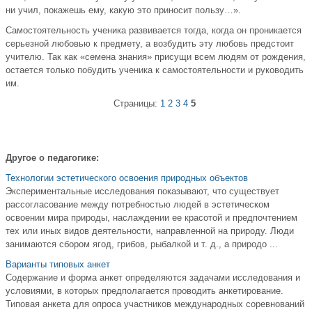
ни учил, покажешь ему, какую это приносит пользу…».
Самостоятельность ученика развивается тогда, когда он проникается
серьезной любовью к предмету, а возбудить эту любовь предстоит
учителю. Так как «семена знания» присущи всем людям от рождения,
остается только побудить ученика к самостоятельности и руководить
им.
Страницы:
1
2
3
4
5
Другое о педагогике:
Технологии эстетического освоения природных объектов
Экспериментальные исследования показывают, что существует
рассогласование между потребностью людей в эстетическом
освоении мира природы, наслаждении ее красотой и предпочтением
тех или иных видов деятельности, направленной на природу. Люди
занимаются сбором ягод, грибов, рыбалкой и т. д., а природо ...
Варианты типовых анкет
Содержание и форма анкет определяются задачами исследования и
условиями, в которых предполагается проводить анкетирование.
Типовая анкета для опроса участников международных соревнований