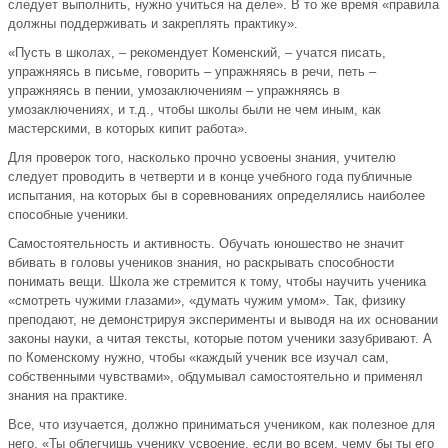
следует выполнить, нужно учиться на деле». В то же время «правила
должны поддерживать и закреплять практику».
«Пусть в школах, – рекомендует Коменский, – учатся писать,
упражняясь в письме, говорить – упражняясь в речи, петь –
упражняясь в пении, умозаключениям – упражняясь в
умозаключениях, и т.д., чтобы школы были не чем иным, как
мастерскими, в которых кипит работа».
Для проверок того, насколько прочно усвоены знания, учителю
следует проводить в четверти и в конце учебного года публичные
испытания, на которых бы в соревнованиях определялись наиболее
способные ученики.
Самостоятельность и активность. Обучать юношество не значит
вбивать в головы учеников знания, но раскрывать способности
понимать вещи. Школа же стремится к тому, чтобы научить ученика
«смотреть чужими глазами», «думать чужим умом». Так, физику
преподают, не демонстрируя эксперименты и выводя на их основании
законы науки, а читая тексты, которые потом ученики зазубривают. А
по Коменскому нужно, чтобы «каждый ученик все изучал сам,
собственными чувствами», обдумывал самостоятельно и применял
знания на практике.
Все, что изучается, должно приниматься учеником, как полезное для
него, «Ты облегчишь ученику усвоение, если во всем, чему бы ты его