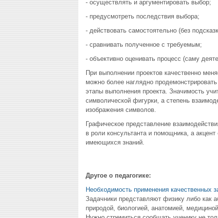
- осуществлять и аргументировать выбор;
- предусмотреть последствия выбора;
- действовать самостоятельно (без подсказк
- сравнивать полученное с требуемым;
- объективно оценивать процесс (саму деяте
При выполнении проектов качественно меняе
можно более наглядно про­демонстрировать
этапы выполнения проекта. Значимость учит
символической фигурки, а степень взаимоде
изображения символов.
Графическое представление взаимодействия 
в роли консультанта и помощ­ника, а акцент
имеющихся знаний.
Другое о педагогике:
Необходимость применения качественных з
Задачники представляют физику либо как аб
природой, биологией, анатомией, медициной
Нужно стремиться сообщать ученику не тольк