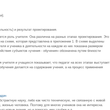
и);
льность) и результат про­ектирования.
тся роль учителя. Она различна на разных этапах проектирования. Это
 на схеме, которая представлена в приложении 1. В схеме выделены
еля и ученика в дея­тельности на каждом из них показана размером
йствия субъектов «учения - обучения» обозначена путем близости
учителя и учащихся пока­зывает, что педагог на всех этапах выступает
 обучения делается на содержание учения, а на процесс приме­нения
адач
страктную науку, либо как чисто техническую, не связанную с живой
, жизнью человека. Поэтому для многих учеников она не интересна.
о новые знания, но и помогать ему глубже и л ...