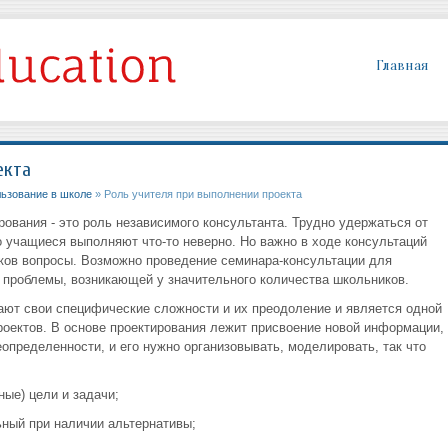
Главная
екта
льзование в школе
» Роль учителя при выполнении проекта
ования - это роль незави­симого консультанта. Трудно удержаться от
то учащиеся выполняют что-то неверно. Но важно в ходе кон­сультаций
ков вопросы. Возмож­но проведение семинара-консультации для
 проблемы, возникающей у значительного количества школь­ников.
ают свои специфические сложности и их преодоление и является одной
роектов. В основе проектирования лежит присвоение новой информации,
определенности, и его нужно организовывать, моделировать, так что
ые) цели и задачи;
ьный при наличии аль­тернативы;