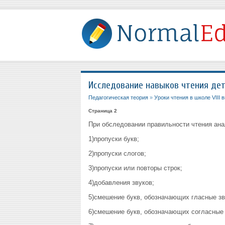
Исследование навыков чтения дет
Педагогическая теория
»
Уроки чтения в школе VIII 
Страница 2
При обследовании правильности чтения ан
1)пропуски букв;
2)пропуски слогов;
3)пропуски или повторы строк;
4)добавления звуков;
5)смешение букв, обозначающих гласные зв
6)смешение букв, обозначающих согласные 