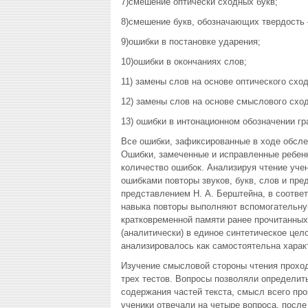
7)смешение оптически сходных букв;
8)смешение букв, обозначающих твердость 
9)ошибки в постановке ударения;
10)ошибки в окончаниях слов;
11) замены слов на основе оптического сход
12) замены слов на основе смыслового сход
13) ошибки в интонационном обозначении г
Все ошибки, зафиксированные в ходе обсле
Ошибки, замеченные и исправленные ребенк
количество ошибок. Анализируя чтение учен
ошибками повторы звуков, букв, слов и пре
представлением Н. А. Берштейна, в соотве
навыка повторы выполняют вспомогательную
кратковременной памяти ранее прочитанных 
(аналитически) в единое синтетическое цел
анализировалось как самостоятельна харак
Изучение смысловой стороны чтения проход
трех тестов. Вопросы позволяли определит
содержания частей текста, смысл всего про
ученики отвечали на четыре вопроса, после