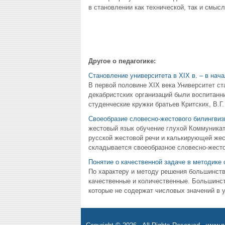
в становлении как технической, так и смысл
Другое о педагогике:
Становление университета в XIX в. – в нач
В первой половине XIX века Университет ст
декабристских организаций были воспитан
студенческие кружки братьев Критских, В.Г. 
Своеобразие словесно-жестового билингвиз
жестовый язык обучение глухой Коммуникат
русской жестовой речи и калькирующей жес
складывается своеобразное словесно-жестов
Понятие о качественной задаче в методике 
По характеру и методу решения большинст
качественные и количественные. Большинст
которые не содержат числовых значений в у