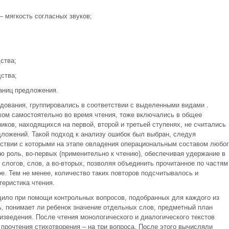
– мягкость согласных звуков;
ства;
ства;
раниц предложения.
дования, группировались в соответствии с выделенными видами .
ом самостоятельно во время чтения, тоже включались в общее
иков, находящихся на первой, второй и третьей ступенях, не считались
дложений. Такой подход к анализу ошибок был выбран, следуя
тствии с которыми на этапе овладения операциональным составом любог
 роль, во-первых (применительно к чтению), обеспечивая удержание в
слогов, слов, а во-вторых, позволяя объединить прочитанное по частям
ое. Тем не менее, количество таких повторов подсчитывалось и
теристика чтения.
ило при помощи контрольных вопросов, подобранных для каждого из
ь, понимает ли ребенок значение отдельных слов, предметный план
изведения. После чтения монологического и диалогического текстов
 прочтения стихотворения – на три вопроса. После этого вычисляли