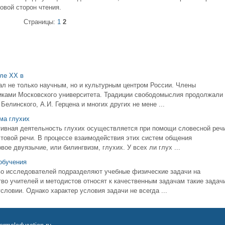
овой сторон чтения.
Страницы:
1
2
але XX в
ал не только научным, но и культурным центром России. Члены
никами Московского университета. Традиции свободомыслия продолжали
Белинского, А.И. Герцена и многих других не мене ...
ма глухих
ивная деятельность глухих осуществляется при помощи словесной речи
товой речи. В процессе взаимодействия этих систем общения
ое двуязычие, или билингвизм, глухих. У всех ли глух ...
обучения
во исследователей подразделяют учебные физические задачи на
во учителей и методистов относят к качественным задачам такие задачи
словии. Однако характер условия задачи не всегда ...