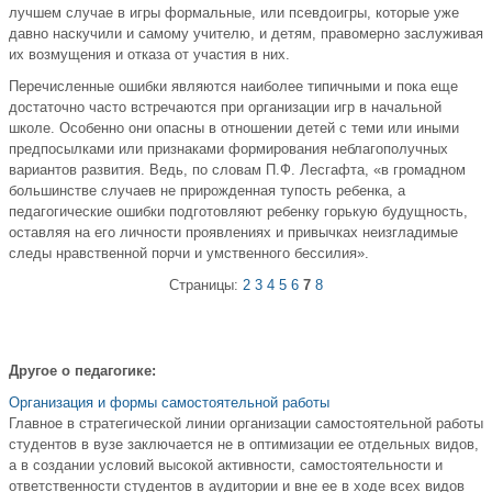
лучшем случае в игры формальные, или псевдоигры, которые уже
давно наскучили и самому учителю, и детям, правомерно заслуживая
их возмущения и отказа от участия в них.
Перечисленные ошибки являются наиболее типичными и пока еще
достаточно часто встречаются при организации игр в начальной
школе. Особенно они опасны в отношении детей с теми или иными
предпосылками или признаками формирования неблагополучных
вариантов развития. Ведь, по словам П.Ф. Лесгафта, «в громадном
большинстве случаев не прирожденная тупость ребенка, а
педагогические ошибки подготовляют ребенку горькую будущность,
оставляя на его личности проявлениях и привычках неизгладимые
следы нравственной порчи и умственного бессилия».
Страницы:
2
3
4
5
6
7
8
Другое о педагогике:
Организация и формы самостоятельной работы
Главное в стратегической линии организации самостоятельной работы
студентов в вузе заключается не в оптимизации ее отдельных видов,
а в создании условий высокой активности, самостоятельности и
ответственности студентов в аудитории и вне ее в ходе всех видов