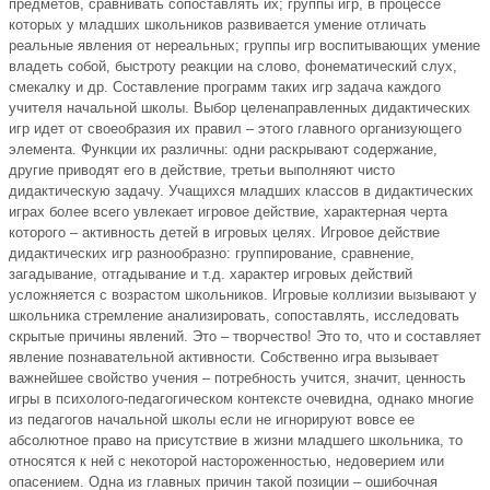
предметов, сравнивать сопоставлять их; группы игр, в процессе
которых у младших школьников развивается умение отличать
реальные явления от нереальных; группы игр воспитывающих умение
владеть собой, быстроту реакции на слово, фонематический слух,
смекалку и др. Составление программ таких игр задача каждого
учителя начальной школы. Выбор целенаправленных дидактических
игр идет от своеобразия их правил – этого главного организующего
элемента. Функции их различны: одни раскрывают содержание,
другие приводят его в действие, третьи выполняют чисто
дидактическую задачу. Учащихся младших классов в дидактических
играх более всего увлекает игровое действие, характерная черта
которого – активность детей в игровых целях. Игровое действие
дидактических игр разнообразно: группирование, сравнение,
загадывание, отгадывание и т.д. характер игровых действий
усложняется с возрастом школьников. Игровые коллизии вызывают у
школьника стремление анализировать, сопоставлять, исследовать
скрытые причины явлений. Это – творчество! Это то, что и составляет
явление познавательной активности. Собственно игра вызывает
важнейшее свойство учения – потребность учится, значит, ценность
игры в психолого-педагогическом контексте очевидна, однако многие
из педагогов начальной школы если не игнорируют вовсе ее
абсолютное право на присутствие в жизни младшего школьника, то
относятся к ней с некоторой настороженностью, недоверием или
опасением. Одна из главных причин такой позиции – ошибочная