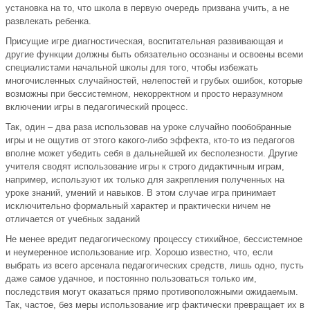
установка на то, что школа в первую очередь призвана учить, а не
развлекать ребенка.
Присущие игре диагностическая, воспитательная развивающая и
другие функции должны быть обязательно осознаны и освоены всеми
специалистами начальной школы для того, чтобы избежать
многочисленных случайностей, нелепостей и грубых ошибок, которые
возможны при бессистемном, некорректном и просто неразумном
включении игры в педагогический процесс.
Так, один – два раза использовав на уроке случайно пообобранные
игры и не ощутив от этого какого-либо эффекта, кто-то из педагогов
вполне может убедить себя в дальнейшей их бесполезности. Другие
учителя сводят использование игры к строго дидактичным играм,
например, используют их только для закрепления полученных на
уроке знаний, умений и навыков. В этом случае игра принимает
исключительно формальный характер и практически ничем не
отличается от учебных заданий
Не менее вредит педагогическому процессу стихийное, бессистемное
и неумеренное использование игр. Хорошо известно, что, если
выбрать из всего арсенала педагогических средств, лишь одно, пусть
даже самое удачное, и постоянно пользоваться только им,
последствия могут оказаться прямо противоположными ожидаемым.
Так, частое, без меры использование игр фактически превращает их в