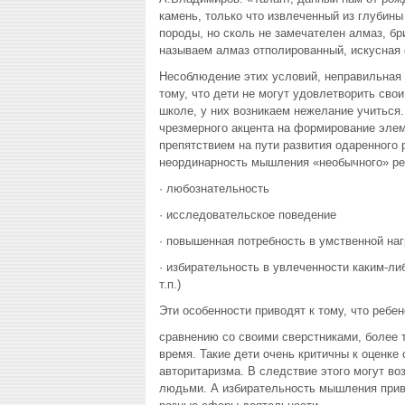
камень, только что извлеченный из глубины
породы, но сколь не замечателен алмаз, бр
называем алмаз отполированный, искусная о
Несоблюдение этих условий, неправильная 
тому, что дети не могут удовлетворить сво
школе, у них возникаем нежелание учиться.
чрезмерного акцента на формирование эле
препятствием на пути развития одаренного р
неординарность мышления «необычного» реб
· любознательность
· исследовательское поведение
· повышенная потребность в умственной наг
· избирательность в увлеченности каким-ли
т.п.)
Эти особенности приводят к тому, что ребе
сравнению со своими сверстниками, более т
время. Такие дети очень критичны к оценке
авторитаризма. В следствие этого могут во
людьми. А избирательность мышления приво