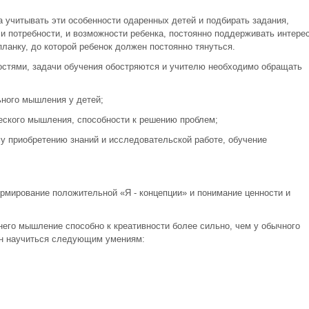
а учитывать эти особенности одаренных детей и подбирать задания,
и потребности, и возможности ребенка, постоянно поддерживать интере
ланку, до которой ребенок должен постоянно тянуться.
ностями, задачи обучения обостряются и учителю необходимо обращать
ьного мышления у детей;
ческого мышления, способности к решению проблем;
му приобретению знаний и исследовательской работе, обучение
ормирование положительной «Я - концепции» и понимание ценности и
 него мышление способно к креативности более сильно, чем у обычного
ен научиться следующим умениям: