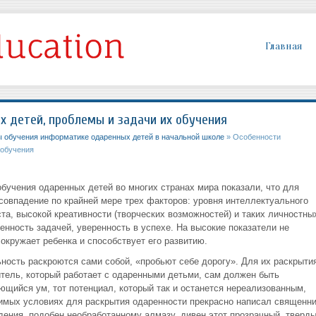
Главная
х детей, проблемы и задачи их обучения
 обучения информатике одаренных детей в начальной школе
» Особенности
 обучения
бучения одаренных детей во многих странах мира показали, что для
совпадение по крайней мере трех факторов: уровня интеллектуального
та, высокой креативности (творческих возможностей) и таких личностны
енность задачей, уверенность в успехе. На высокие показатели не
окружает ребенка и способствует его развитию.
льность раскроются сами собой, «пробьют себе дорогу». Для их раскрыти
итель, который работает с одаренными детьми, сам должен быть
ющийся ум, тот потенциал, который так и останется нереализованным,
имых условиях для раскрытия одаренности прекрасно написал священни
дения, подобен необработанному алмазу, дивен этот прозрачный, тверд