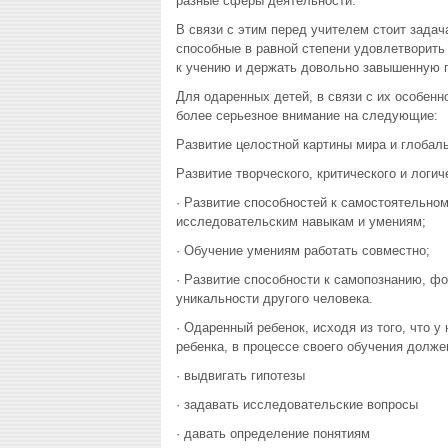
разные сферы деятельности.
В связи с этим перед учителем стоит задач
способные в равной степени удовлетворить 
к учению и держать довольно завышенную п
Для одаренных детей, в связи с их особен
более серьезное внимание на следующие:
Развитие целостной картины мира и глобал
Развитие творческого, критического и логи
· Развитие способностей к самостоятельно
исследовательским навыкам и умениям;
· Обучение умениям работать совместно;
· Развитие способности к самопознанию, ф
уникальности другого человека.
· Одаренный ребенок, исходя из того, что у
ребенка, в процессе своего обучения долж
· выдвигать гипотезы
· задавать исследовательские вопросы
· давать определение понятиям