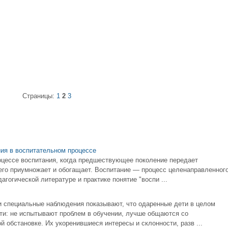
Страницы:
1
2
3
ия в воспитательном процессе
оцессе воспитания, когда предшествующее поколение передает
го приумножает и обогащает. Воспитание — процесс целенаправленног
гогической литературе и практике понятие "воспи ...
и специальные наблюдения показывают, что одаренные дети в целом
ети: не испытывают проблем в обучении, лучше общаются со
й обстановке. Их укоренившиеся интересы и склонности, разв ...