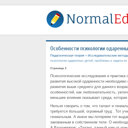
Особенности психологии одаренны
Педагогическая теория
»
Исследовательские методы
психологии одаренных детей, проблемы и задачи их
Страница 2
Психологические исследования и практика о
развития высокой одаренности необходимо 
развития выше среднего для данного возрас
особенностей, как любознательность, увлеч
меньшее влияние оказывает среда, которая 
Нельзя говорить о том, что талант и гениа
требуется большой, огромный труд . Тот уч
гениальным. А иначе мы потеряем тот выда
закованным в собственном теле. О необход
А.Владимиров: «Талант, данный нам от рож