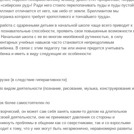
 «сибирских руд»! Ради него стоило перелопачивать пуды и пуды пустой
иллиант отличается от него, как небо от земли. Бриллиантом мы
гранка которого требует кропотливого и тончайшего труда».
работа с одаренными детьми в начальной школе чаще всего приводит к
и познавательные способности, проявить свои повышенные возможности 
 Начальная школа с ее во многом неизбежной рутинностью, в силу
ментарных учебных навыков часто становится непреодолимым
ебенка. В связи с этим педагогу так или иначе придется учитывать
енка и иметь в виду следующие их особенности:
рузке (в следствие гиперактивности)
бо видом деятельности (познание, рисование, музыка, конструирование и
нок более самостоятелен по
ворческий, он может сам себя занять каким-то делом на длительное
 своей деятельности, они не принимают давления со стороны и
зникнуть проблемы в общении как со сверстниками, так и со взрослыми
дит к тому, что у них могут быть негармонично, неравномерно развиты