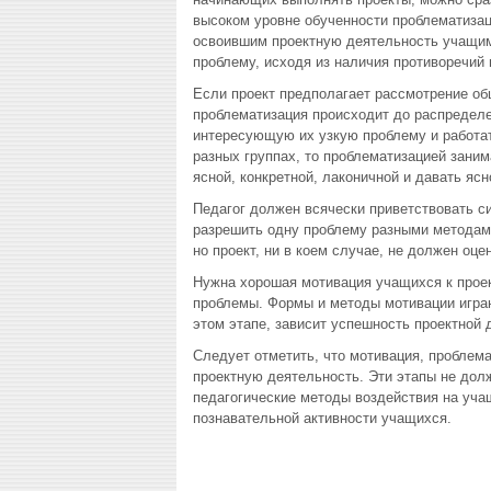
высоком уровне обученности проблематизаци
освоившим проектную деятельность учащи
проблему, исходя из наличия противоречий 
Если проект предполагает рассмотрение об
проблематизация происходит до распределе
интересующую их узкую проблему и работат
разных группах, то проблематизацией зани
ясной, конкретной, лаконичной и давать яс
Педагог должен всячески приветствовать си
разрешить одну проблему разными методам
но проект, ни в коем случае, не должен оц
Нужна хорошая мотивация учащихся к проек
проблемы. Формы и методы мотивации играют
этом этапе, зависит успешность проектной
Следует отметить, что мотивация, проблем
проектную деятельность. Эти этапы не долж
педагогические методы воздействия на уча
познавательной активности учащихся.