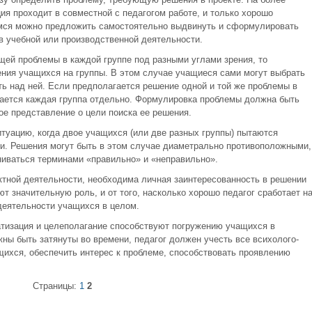
я проходит в совместной с педагогом работе, и только хорошо
мся можно предложить самостоятельно выдвинуть и сформулировать
в учебной или производственной деятельности.
щей проблемы в каждой группе под разными углами зрения, то
ния учащихся на группы. В этом случае учащиеся сами могут выбрать
ь над ней. Если предполагается решение одной и той же проблемы в
мается каждая группа отдельно. Формулировка проблемы должна быть
ное представление о цели поиска ее решения.
туацию, когда двое учащихся (или две разных группы) пытаются
и. Решения могут быть в этом случае диаметрально противоположными,
ениваться терминами «правильно» и «неправильно».
тной деятельности, необходима личная заинтересованность в решении
 значительную роль, и от того, насколько хорошо педагог сработает н
 деятельности учащихся в целом.
атизация и целеполагание способствуют погружению учащихся в
ны быть затянуты во времени, педагог должен учесть все всихолого-
щихся, обеспечить интерес к проблеме, способствовать проявлению
Страницы:
1
2