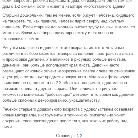
если попросить ребенка нарисовать дом, он изобразит одноэтажный
дом с 1-2 окнами, хотя и живет в квартире многоэтажного здания.
Старший дошкольник, тем не менее, если рисует человека, сидящего
на табурете, то, как правило, человек парит сверху над круглым
сиденьем. Если старший дошкольник рисует трубу на крыше дома, то
может изобразить ее перпендикулярно скату и наклонно по
отношению к земле.
Рисунки мальчиков и девочек этого возраста имеют отчетливые
различия в выборе сюжетов, манере заполнения пространства листа
и прорисовке деталей. У мальчиков в рисунках больше действия,
динамики, они больше используют края листа. Девочки часто
размещают основной объект изображения слегка слева по отношению
к центру, а остальные предметы вокруг него. Мальчики фокусируют
внимание не на одном, а на 2-3 объектах: например, одна машина
въезжает слева, а другая - справа. Они включают в рисунок
множество маленьких "работающих" деталей, в то время как девочки
больше склонны к декорированию, украшательству.
Ребенок старшего дошкольного возраста с удовольствием осваивает
новые материалы, инструменты и техники; он обязательно хочет
сохранить свои произведения после того, как закончит работу над
ними.
Страницы:
1
2