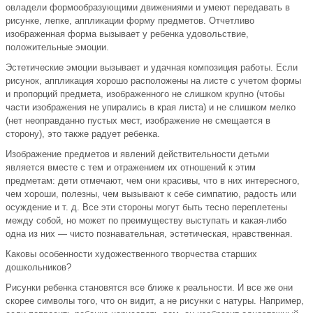
овладели формообразующими движениями и умеют передавать в
рисунке, лепке, аппликации форму предметов. Отчетливо
изображенная форма вызывает у ребенка удовольствие,
положительные эмоции.
Эстетические эмоции вызывает и удачная композиция работы. Если
рисунок, аппликация хорошо расположены на листе с учетом формы
и пропорций предмета, изображенного не слишком крупно (чтобы
части изображения не упирались в края листа) и не слишком мелко
(нет неоправданно пустых мест, изображение не смещается в
сторону), это также радует ребенка.
Изображение предметов и явлений действительности детьми
является вместе с тем и отражением их отношений к этим
предметам: дети отмечают, чем они красивы, что в них интересного,
чем хороши, полезны, чем вызывают к себе симпатию, радость или
осуждение и т. д. Все эти стороны могут быть тесно переплетены
между собой, но может по преимуществу выступать и какая-либо
одна из них — чисто познавательная, эстетическая, нравственная.
Каковы особенности художественного творчества старших
дошкольников?
Рисунки ребенка становятся все ближе к реальности. И все же они
скорее символы того, что он видит, а не рисунки с натуры. Например,