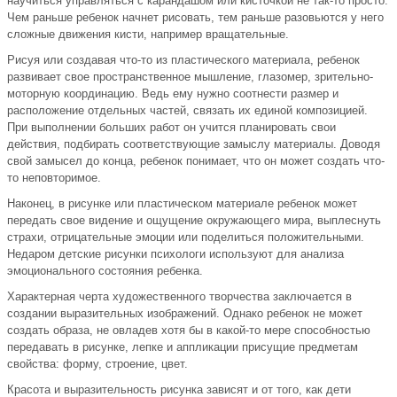
научиться управляться с карандашом или кисточкой не так-то просто.
Чем раньше ребенок начнет рисовать, тем раньше разовьются у него
сложные движения кисти, например вращательные.
Рисуя или создавая что-то из пластического материала, ребенок
развивает свое пространственное мышление, глазомер, зрительно-
моторную координацию. Ведь ему нужно соотнести размер и
расположение отдельных частей, связать их единой композицией.
При выполнении больших работ он учится планировать свои
действия, подбирать соответствующие замыслу материалы. Доводя
свой замысел до конца, ребенок понимает, что он может создать что-
то неповторимое.
Наконец, в рисунке или пластическом материале ребенок может
передать свое видение и ощущение окружающего мира, выплеснуть
страхи, отрицательные эмоции или поделиться положительными.
Недаром детские рисунки психологи используют для анализа
эмоционального состояния ребенка.
Характерная черта художественного творчества заключается в
создании выразительных изображений. Однако ребенок не может
создать образа, не овладев хотя бы в какой-то мере способностью
передавать в рисунке, лепке и аппликации присущие предметам
свойства: форму, строение, цвет.
Красота и выразительность рисунка зависят и от того, как дети