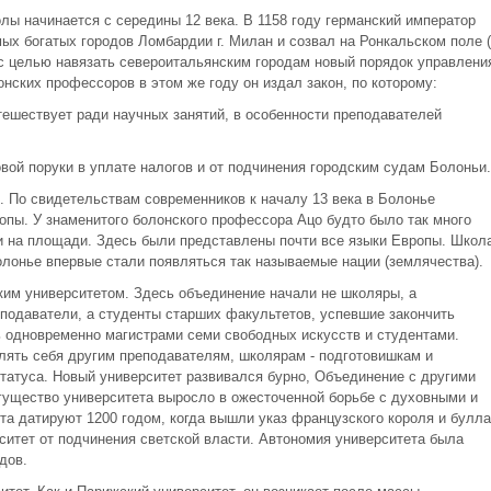
лы начинается с середины 12 века. В 1158 году германский император
ых богатых городов Ломбардии г. Милан и созвал на Ронкальском поле (
 с целью навязать североитальянским городам новый порядок управлени
нских профессоров в этом же году он издал закон, по которому:
утешествует ради научных занятий, в особенности преподавателей
вой поруки в уплате налогов и от подчинения городским судам Болоньи.
. По свидетельствам современников к началу 13 века в Болонье
опы. У знаменитого болонского профессора Ацо будто было так много
и на площади. Здесь были представлены почти все языки Европы. Школ
олонье впервые стали появляться так называемые нации (землячества).
им университетом. Здесь объединение начали не школяры, а
еподаватели, а студенты старших факультетов, успевшие закончить
 одновременно магистрами семи свободных искусств и студентами.
влять себя другим преподавателям, школярам - подготовишкам и
статуса. Новый университет развивался бурно, Объединение с другими
ущество университета выросло в ожесточенной борьбе с духовными и
та датируют 1200 годом, когда вышли указ французского короля и булла
ситет от подчинения светской власти. Автономия университета была
дов.