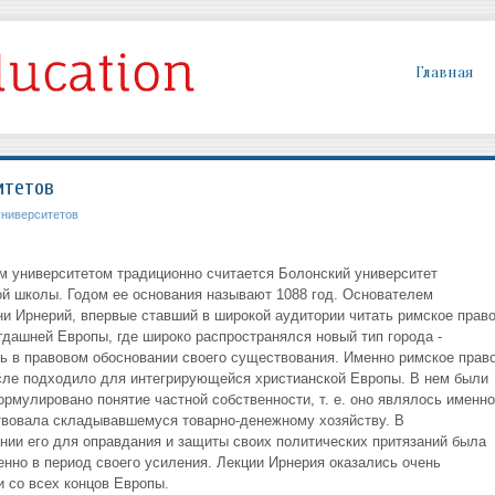
Главная
итетов
университетов
м университетом традиционно считается Болонский университет
й школы. Годом ее основания называют 1088 год. Основателем
ни Ирнерий, впервые ставший в широкой аудитории читать римское право
гдашней Европы, где широко распространялся новый тип города -
 в правовом обосновании своего существования. Именно римское прав
сле подходило для интегрирующейся христианской Европы. В нем были
ормулировано понятие частной собственности, т. е. оно являлось именно
ствовала складывавшемуся товарно-денежному хозяйству. В
ании его для оправдания и защиты своих политических притязаний была
енно в период своего усиления. Лекции Ирнерия оказались очень
и со всех концов Европы.