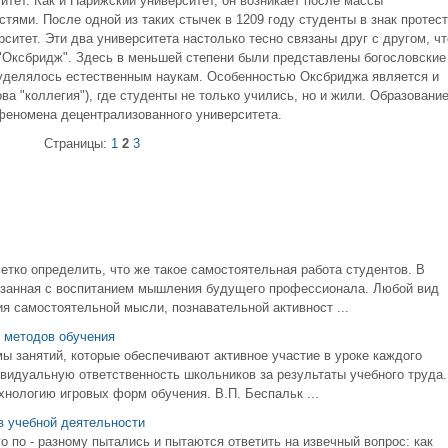
итет. Как и Парижский университет, он возникает после массы
тями. После одной из таких стычек в 1209 году студенты в знак протест
ситет. Эти два университета настолько тесно связаны друг с другом, чт
"Оксбридж". Здесь в меньшей степени были представлены богословские
 уделялось естественным наукам. Особенностью Оксбриджа является и
ва "коллегия"), где студенты не только учились, но и жили. Образовани
феномена децентрализованного университета.
Страницы:
1
2
3
тко определить, что же такое самостоятельная работа студентов. В
язанная с воспитанием мышления будущего профессионала. Любой вид
я самостоятельной мысли, познавательной активност ...
 методов обучения
ы занятий, которые обеспечивают активное участие в уроке каждого
ивидуальную ответственность школьников за результаты учебного труда.
нологию игровых форм обучения. В.П. Беспальк ...
в учебной деятельности
о по - разному пытались и пытаются ответить на извечный вопрос: как