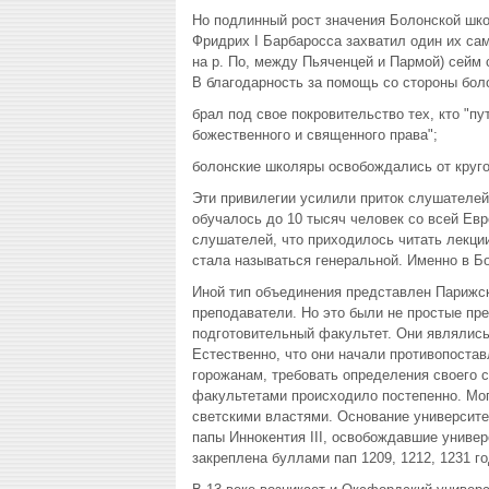
Но подлинный рост значения Болонской шко
Фридрих I Барбаросса захватил один их сам
на р. По, между Пьяченцей и Пармой) сейм
В благодарность за помощь со стороны боло
брал под свое покровительство тех, кто "п
божественного и священного права";
болонские школяры освобождались от круго
Эти привилегии усилили приток слушателей
обучалось до 10 тысяч человек со всей Евр
слушателей, что приходилось читать лекци
стала называться генеральной. Именно в Б
Иной тип объединения представлен Парижск
преподаватели. Но это были не простые пр
подготовительный факультет. Они являлись
Естественно, что они начали противопоста
горожанам, требовать определения своего 
факультетами происходило постепенно. Мог
светскими властями. Основание университе
папы Иннокентия III, освобождавшие универ
закреплена буллами пап 1209, 1212, 1231 го