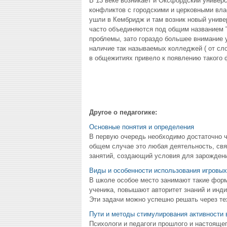
В 13 веке возникает и Оксфордский универс
конфликтов с городскими и церковными влас
ушли в Кембридж и там возник новый универ
часто объединяются под общим названием 
проблемы, зато гораздо большее внимание
наличие так называемых колледжей ( от сло
в общежитиях привело к появлению такого 
Другое о педагогике:
Основные понятия и определения
В первую очередь необходимо достаточно че
общем случае это любая деятельность, св
занятий, создающий условия для зарождени
Виды и особенности использования игровых
В школе особое место занимают такие форм
ученика, повышают авторитет знаний и инд
Эти задачи можно успешно решать через тех
Пути и методы стимулирования активности 
Психологи и педагоги прошлого и настоящег