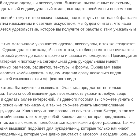
й отделки одежды и аксессуаров. Вышивки, выполненные по схемам,
оздать свой индивидуальный стиль, выглядеть необычно и современно.
 новый стимул в творческих поисках, подтолкнуть полет вашей фантази
 этим изысканным и светлым искусством, мы будем считать, что наша
яется удовольствие, которое вы получите от работы с этим уникальным
, этим материалом украшается одежда, аксессуары, а так же создаются
 Однако далеко не каждый знает о том, что бисероплетение считается
который дожил до нашего времени и широко используется. Производите
материал и поэтому на сегодняшний день рукодельницы имеют
личных размеров, расцветок, текстуры и формы. Обращаем ваше
озволяет комбинировать в одном изделии сразу несколько видов
ольшей изысканности и эффектного вида.
хотела бы научиться вышивать. Эта книга предлагает не только
ром. Такой способ вышивки даст возможность украсить любую вещь
 и сделать более интересной. Из данного пособия вы сможете узнать о
с основными техниками, а так же сможете узнать многочисленные
рукоделия. Книга научит вас правильно сочетать тона бисера, а так же
 комбинировать их между собой. Каждая идея, которая предложена в
 а так же вы сможете полюбоваться картинками и фотографиями. Так же
педия вышивки" подойдет для рукодельниц, которые только начинают
рукодельниц, которые уже давно работают с бисером и создали большое