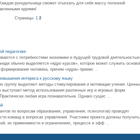
 Каждая рукодельница сможет отыскать для себя массу полезной
тавленными идеями!
Страницы:
1
2
ой педагогике
ываются с потребностями экономики и будущей трудовой деятельностью
наде обычно выделяется «ядро курсов», которое может служить осново
 формирования человека, причем «ядра» преемс ...
повышения интереса к русскому языку
ую группу выделяют методы стимулирования и мотивации учения. Ценн
 выступает метод использования различных игр и игровых форм
Практически любая игра познавательна. Однако сущес ...
ей
тов по вопросам образования, управления, психологов) проводят
ти команд в вопросах управления. Участники проекта должны получить
й, их применимости и ограничениях, процессе и эфф ...