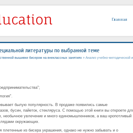
Главная
пециальной литературы по выбранной теме
ственной вышивке бисером на внеклассных занятиях
» Анализ учебно-методической и
редпринимательства";
логия".
евывает былую популярность. В продаже появились самые
зов, бусин, пайеток, стекляруса. С помощью этой книги вы откроете дл
е, необычное увлечение и много единомышленников, а ваш кропотливый
глядами окружающих.
 плетенные из бисера украшения, однако не нужно забывать и о