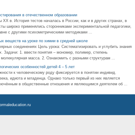
стирования в отечественном образовании
 XX в. История тестов началась в России, как и в других странах, в
есты широко применялись сторонниками экспериментальной педагогики,
вне с другими психометрическими методиками ...
х веществ на уроке по химии в средней школе
лярных соединениях Цель урока: Систематизировать и углубить знания
 Задачи: 1. ввести понятия – мономер, полимер, степень
 молекулярная масса. 2. Ознакомить с разными структурам ...
огических особенностей детей 4 – 5 лет
ежности к человеческому роду фиксируется в понятии индивид.
ека, идиота и младенца. Однако только первый из них является
ключённым в общественные отношения и являющимся деятелем об ...
ormaleducation.ru