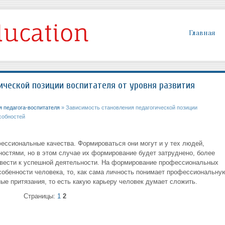
Главная
ической позиции воспитателя от уровня развития
 педагога-воспитателя
» Зависимость становления педагогической позиции
собностей
ссиональные качества. Формироваться они могут и у тех людей,
остями, но в этом случае их формирование будет затруднено, более
ивести к успешной деятельности. На формирование профессиональных
собенности человека, то, как сама личность понимает профессиональну
ые притязания, то есть какую карьеру человек думает сложить.
Страницы:
1
2