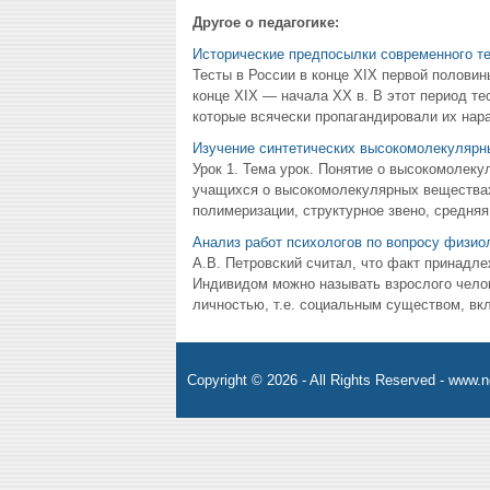
Другое о педагогике:
Исторические предпосылки современного те
Тесты в России в конце XIX первой половины
конце XIX — начала XX в. В этот период т
которые всячески пропагандировали их нара
Изучение синтетических высокомолекулярны
Урок 1. Тема урок. Понятие о высокомолеку
учащихся о высокомолекулярных веществах.
полимеризации, структурное звено, средняя
Анализ работ психологов по вопросу физиол
А.В. Петровский считал, что факт принадл
Индивидом можно называть взрослого челов
личностью, т.е. социальным существом, в
Copyright © 2026 - All Rights Reserved - www.n