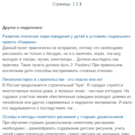
Страницы:
1
2
3
Другое о педагогике:
Развитие этических норм поведения у детей в условиях социального
приюта «Ховрино»
Данный пункт практически не исправлен, потому что необходимо
рассказать не только о беседах, но и о занятиях, играх, ток-шоу,
выходах в театры, музеи, кинотеатры… Должно выглядеть как
практика. Таких пункта должно быть 2. Разбить! При правильном
воспитании дети способны воспринимать сложные отношен ...
Пенополистирол в строительстве - это опасно или нет
В России продолжается строительный "бум". В городах строятся
многоэтажные жилые дома, в зеленых зонах - частные коттеджи. На
садовых участках менее обеспеченные граждане возводят домики из
пеноблоков или других современных и недорогих материалов. И мало
кто задумывается о последствиях так ...
Основы и методы сюжетного рисования у старших дошкольников
При обучении страших дошкольников сюжетному рисованию
необходимо: - разнообразить содержание детских рисунков, учить
детей самостоятельно определять сюжет рисунка на заданную тему