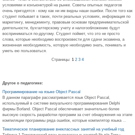
условиями и конъюнктурой на рынке. Советы опытных педагогов
очень пригодятся - кому как ни им видны наши ошибки. После того как
студент побывает в таких, почти реальных условиях, информация по
маркетингу, менеджменту, правовым основам предпринимательской
деятельности, бухгалтерскому учету и налогообложению будут
восприниматься по-другому. Студент поймет, что это не просто
слова, которые необходимо воспроизвести для сдачи экзамена, а
жизненная необходимость, которую необходимо знать, понимать и
уметь ею пользоваться.
Страницы:
1
2
3
4
Другое о педагогике:
Программирование на языке Object Pascal
В данном параграфе рассматривается язык Object Pascal,
используемый в системе визуального программирования Delphi
фирмы Borland. Object Pascal обеспечивает значительно более
высокую скорость разработки программ за счет обнаружения на этапе
компиляции программы ряда ошибок, которые компилятор языка ...
Тематическое планирование внеклассных занятий на учебный год
Таблица 1 Тематический план внеклассных занятий № п/п Темы