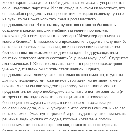
хочет открыть свое дело, необходима настойчивость, уверенность в
себе, надежные партнеры. И если студент-выпускник чувствует, что
он способен преодолеть все препятствия, которые возникнут у него
на пути, то он может испытать себя в роли частного
предпринимателя. И в этом ему существенно могло бы помочь
создание в рамках высших учебных заведений программы,
включающей в себя тренинги - семинары "Менеджер-организатор
малого бизнеса". В процессе его прохождения студенты получили бы
не только теоретические знания, но и попробовали написать свои
бизнес-планы, по возможности даже не один. Под руководством
опытных педагогов можно составить "сценарии будущего". Студентам
экономических ВУЗов это сделать легче - в процессе прохождения
учебных дисциплин они с этим сталкивались. Однако,
предприимчивые люди учатся не только на экономистов, студенты
других специальностей тоже имеют свои идеи, но не знают с чего
начать. А если бы они увидели проформу бизнес-плана малого
предприятия, которую необходимо заполнить в центре занятости (и
которую потом надо обязательно защитить) для получения
беспроцентной ссуды на возвратной основе для организации
собственного дела, они бы увидели с чего можно начинать и что это
не так сложно. Участвуя в деловой игре, студенты учатся принимать
решения, ведь критика от людей, которые хотят тебе помочь,
воспринимается не так остро, однако, поможет скорректировать
бизнес - план в соответствии со сложившимися экономическими