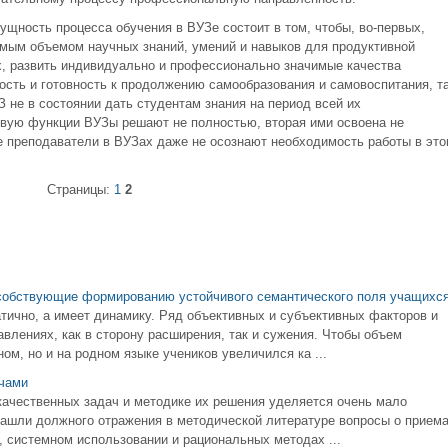
ущность процесса обучения в ВУЗе состоит в том, чтобы, во-первых,
мым объемом научных знаний, умений и навыков для продуктивной
, развить индивидуально и профессионально значимые качества
ость и готовность к продолжению самообразования и самовоспитания, т
не в состоянии дать студентам знания на период всей их
вую функции ВУЗы решают не полностью, вторая ими освоена не
е преподаватели в ВУЗах даже не осознают необходимость работы в это
Страницы:
1
2
собствующие формированию устойчивого семантического поля учащихс
тично, а имеет динамику. Ряд объективных и субъективных факторов и
влениях, как в сторону расширения, так и сужения. Чтобы объем
ом, но и на родном языке учеников увеличился ка ...
чами
ачественных задач и методике их решения уделяется очень мало
нашли должного отражения в методической литературе вопросы о прием
, системном использовании и рациональных методах ...