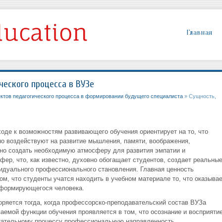
Главная
ческого процесса в ВУЗе
ектов педагогического процесса в формировании будущего специалиста
» Сущность,
де к возможностям развивающего обучения ориентирует на то, что
о воздействуют на развитие мышления, памяти, воображения,
но создать необходимую атмосферу для развития эмпатии и
фер, что, как известно, духовно обогащает студентов, создает реальны
идуального профессионального становления. Главная ценность
м, что студенты учатся находить в учебном материале то, что оказывае
 формирующегося человека.
яется тогда, когда профессорско-преподавательский состав ВУЗа
аемой функции обучения проявляется в том, что осознание и восприяти
итательному процессу профессиональную направленность.