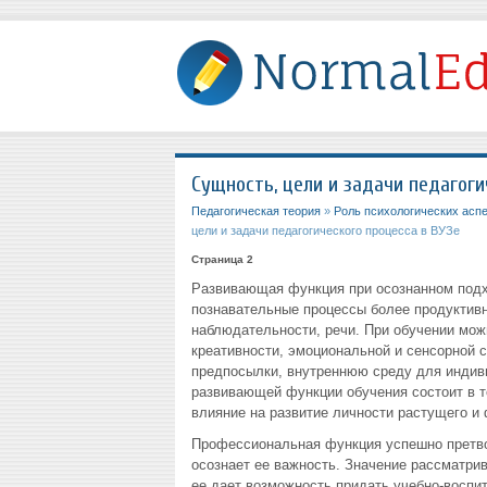
Сущность, цели и задачи педагоги
Педагогическая теория
»
Роль психологических асп
цели и задачи педагогического процесса в ВУЗе
Страница 2
Развивающая функция при осознанном подхо
познавательные процессы более продуктивн
наблюдательности, речи. При обучении мож
креативности, эмоциональной и сенсорной с
предпосылки, внутреннюю среду для индив
развивающей функции обучения состоит в то
влияние на развитие личности растущего и
Профессиональная функция успешно претвор
осознает ее важность. Значение рассматрив
ее дает возможность придать учебно-восп