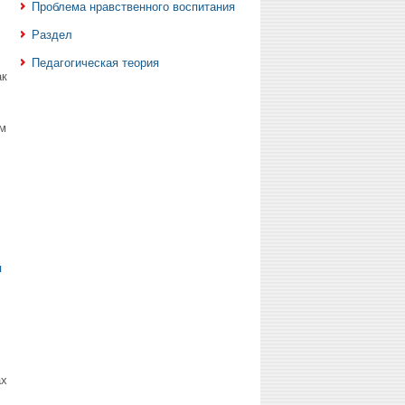
Проблема нравственного воспитания
Раздел
Педагогическая теория
ак
м
я
ах